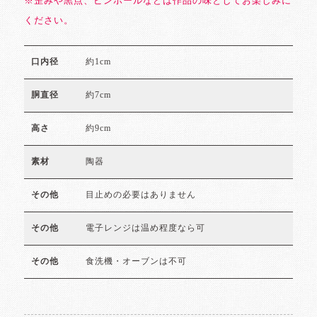
※歪みや黒点、ピンホールなどは作品の味としてお楽しみに
ください。
約1cm
口内径
約7cm
胴直径
約9cm
高さ
陶器
素材
目止めの必要はありません
その他
電子レンジは温め程度なら可
その他
食洗機・オーブンは不可
その他