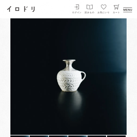
イロドリ
ログイン
読みもの
お気にいり
カート