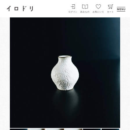
イロドリ
ログイン
読みもの
お気にいり
カート