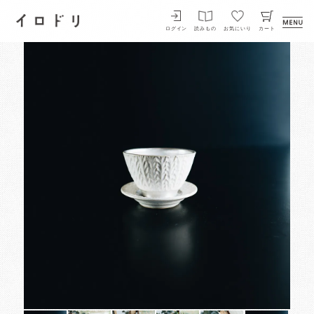
イロドリ
ログイン
読みもの
お気にいり
カート