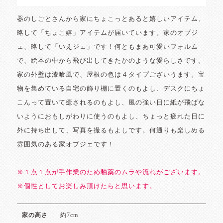
器のしごとさんから家にちょこっとあると嬉しいアイテム、
略して「ちょこ嬉」アイテムが届いています。家のオブジ
ェ、略して「いえジェ」です！何ともまあ可愛いフォルム
で、絵本の中から飛び出してきたかのような愛らしさです。
家の外壁は漆喰風で、屋根の色は４タイプございうます。宝
物を集めている自宅の飾り棚に置くのもよし、デスクにちょ
こんって置いて癒されるのもよし、風の強い日に紙が飛ばな
いようにおもしがわりに使うのもよし、ちょっと疲れた日に
外に持ち出して、写真を撮るもよしです。何通りも楽しめる
雰囲気のある家オブジェです！
※１点１点が手作業のため釉薬のムラや流れがございます。
※個性としてお楽しみ頂けたらと思います。
約7cm
家の高さ