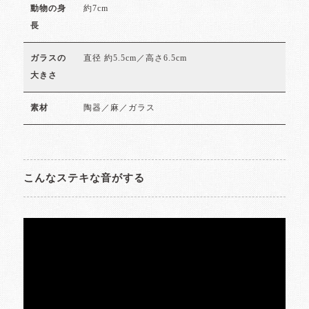
約7cm
動物の身
長
直径 約5.5cm／高さ6.5cm
ガラスの
大きさ
陶器／麻／ガラス
素材
こんなステキな音がする