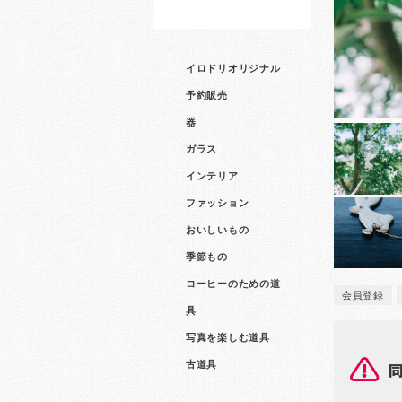
イロドリオリジナル
予約販売
器
ガラス
インテリア
ファッション
おいしいもの
季節もの
コーヒーのための道
会員登録
具
写真を楽しむ道具
古道具