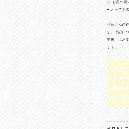
△ お皿の
■ とっても
作家さんの
す。上記に
交換」はお
ます。
イロドリに