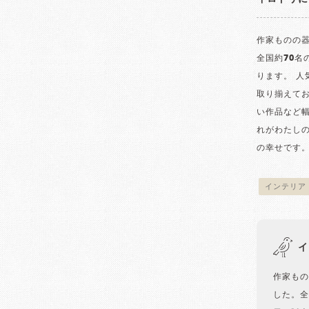
作家ものの器
全国約70
ります。 
取り揃えて
い作品など
れがわたし
の幸せです
インテリア
イ
作家もの
した。全