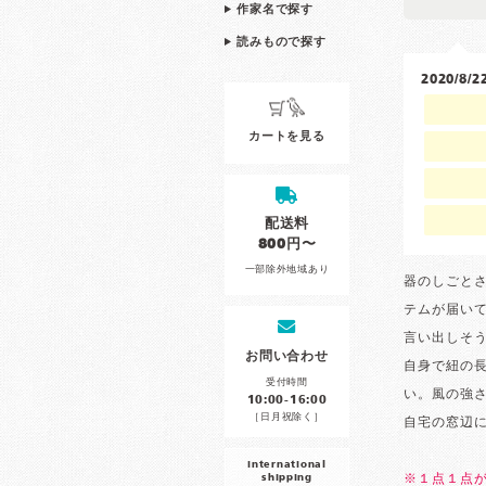
作家名で探す
読みもので探す
2020/8
カートを見る
配送料
800円〜
一部除外地域あり
器のしごと
テムが届い
言い出しそ
お問い合わせ
自身で紐の
受付時間
い。風の強
10:00-16:00
［日月祝除く］
自宅の窓辺
international
shipping
※１点１点