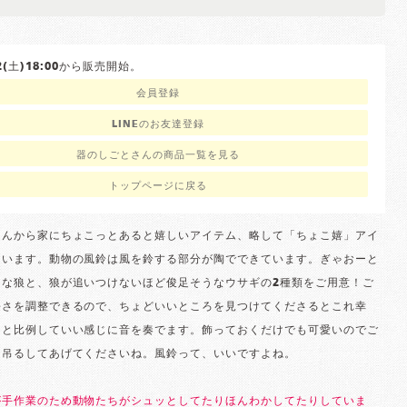
/22(土)18:00から販売開始。
会員登録
LINEのお友達登録
器のしごとさんの商品一覧を見る
トップページに戻る
さんから家にちょこっとあると嬉しいアイテム、略して「ちょこ嬉」アイ
ています。動物の風鈴は風を鈴する部分が陶でできています。ぎゃおーと
うな狼と、狼が追いつけないほど俊足そうなウサギの2種類をご用意！ご
長さを調整できるので、ちょどいいところを見つけてくださるとこれ幸
さと比例していい感じに音を奏でます。飾っておくだけでも可愛いのでご
に吊るしてあげてくださいね。風鈴って、いいですよね。
が手作業のため動物たちがシュッとしてたりほんわかしてたりしていま