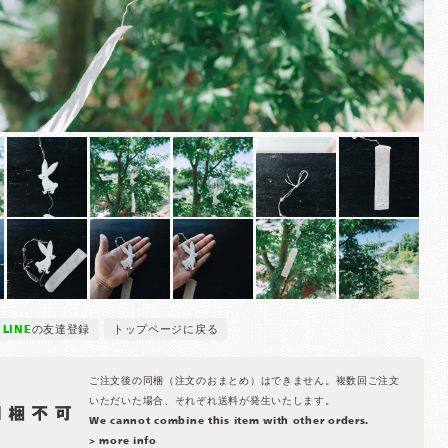
LINE
の友達登録
トップページに戻る
ご注文後の同梱（注文のおまとめ）はできません。複数回ご注文
いただいた場合、それぞれ送料が発生いたします。
We cannot combine this item with other orders.
> more info