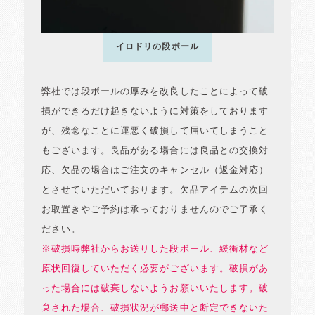
イロドリの段ボール
弊社では段ボールの厚みを改良したことによって破
損ができるだけ起きないように対策をしております
が、残念なことに運悪く破損して届いてしまうこと
もございます。良品がある場合には良品との交換対
応、欠品の場合はご注文のキャンセル（返金対応）
とさせていただいております。欠品アイテムの次回
お取置きやご予約は承っておりませんのでご了承く
ださい。
※破損時弊社からお送りした段ボール、緩衝材など
原状回復していただく必要がございます。破損があ
った場合には破棄しないようお願いいたします。破
棄された場合、破損状況が郵送中と断定できないた