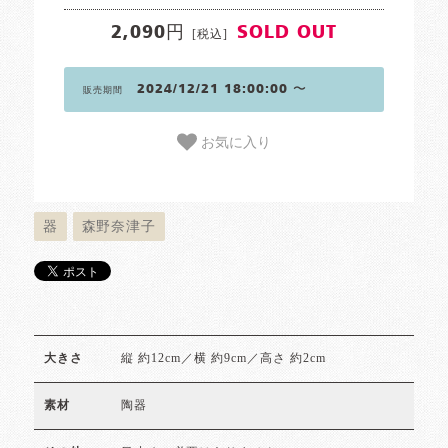
2,090円
SOLD OUT
[税込]
2024/12/21 18:00:00 〜
販売期間
お気に入り
器
森野奈津子
縦 約12cm／横 約9cm／高さ 約2cm
大きさ
陶器
素材