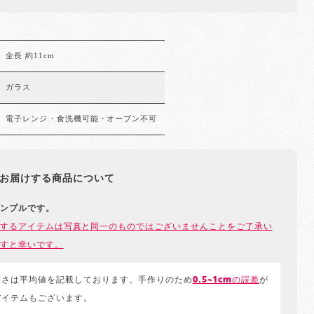
全長 約11cm
ガラス
電子レンジ・食洗機可能・オーブン不可
お届けする商品について
ンプルです。
するアイテムは写真と同一のものではございませんことをご了承い
すと幸いです。
きさは平均値を記載しております。手作りのため
0.5~1cmの誤差
が
アイテムもございます。