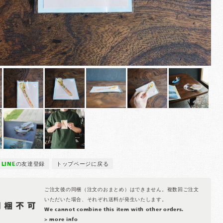
LINE
の友達登録
トップページに戻る
ご注文後の同梱（注文のおまとめ）はできません。複数回ご注文
いただいた場合、それぞれ送料が発生いたします。
We cannot combine this item with other orders.
> more info