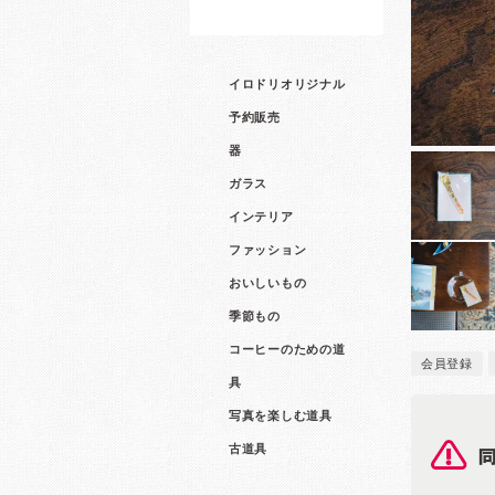
イロドリオリジナル
予約販売
器
ガラス
インテリア
ファッション
おいしいもの
季節もの
コーヒーのための道
会員登録
具
写真を楽しむ道具
古道具