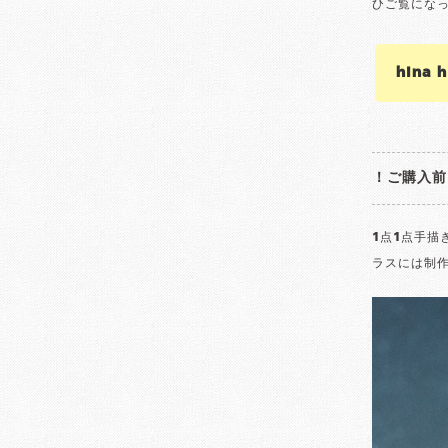
ひご覧にな
hina
！ご購入前
1点1点手
ラスには制