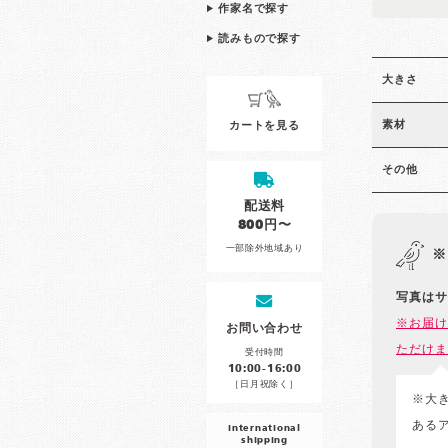
作家名で探す
読みもので探す
大きさ
素材
カートを見る
その他
配送料
800円〜
一部除外地域あり
※
写真はサ
※お届け
お問い合わせ
ただけま
受付時間
10:00-16:00
［日月祝除く］
※大
ある
international
shipping