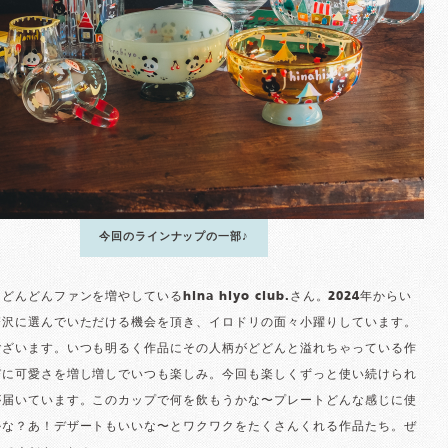
今回のラインナップの一部♪
んどんファンを増やしているhina hiyo club.さん。2024年からい
贅沢に選んでいただける機会を頂き、イロドリの面々小躍りしています。
ございます。いつも明るく作品にその人柄がどどんと溢れちゃっている作
びに可愛さを増し増しでいつも楽しみ。今回も楽しくずっと使い続けられ
が届いています。このカップで何を飲もうかな〜プレートどんな感じに使
かな？あ！デザートもいいな〜とワクワクをたくさんくれる作品たち。ぜ