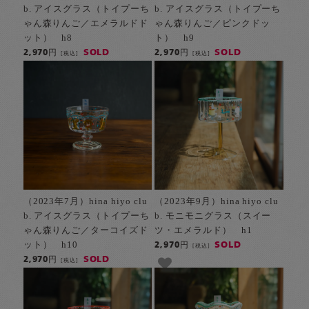
b. アイスグラス（トイプーち
b. アイスグラス（トイプーち
ゃん森りんご／エメラルドド
ゃん森りんご／ピンクドッ
ット） h8
ト） h9
SOLD
SOLD
2,970円
2,970円
[税込]
[税込]
（2023年7月）hina hiyo clu
（2023年9月）hina hiyo clu
b. アイスグラス（トイプーち
b. モニモニグラス（スイー
ゃん森りんご／ターコイズド
ツ・エメラルド） h1
ット） h10
SOLD
2,970円
[税込]
SOLD
2,970円
[税込]