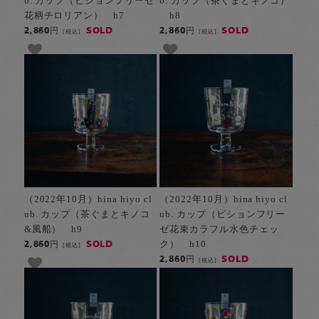
b. カップ（ビションフリーゼ
b. カップ（茶ぐまとキノコ）
花柄チロリアン） h7
h8
SOLD
SOLD
2,860円
2,860円
[税込]
[税込]
（2022年10月）hina hiyo cl
（2022年10月）hina hiyo cl
ub. カップ（茶ぐまとキノコ
ub. カップ（ビションフリー
&風船） h9
ゼ花束カラフル水色チェッ
ク） h10
SOLD
2,860円
[税込]
SOLD
2,860円
[税込]