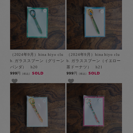
（2024年9月）hina hiyo clu
（2024年9月）hina hiyo clu
b. ガラススプーン（グリーン
b. ガラススプーン（イエロー
パンダ） h20
茶ドーナツ） h21
SOLD
SOLD
999円
999円
[税込]
[税込]