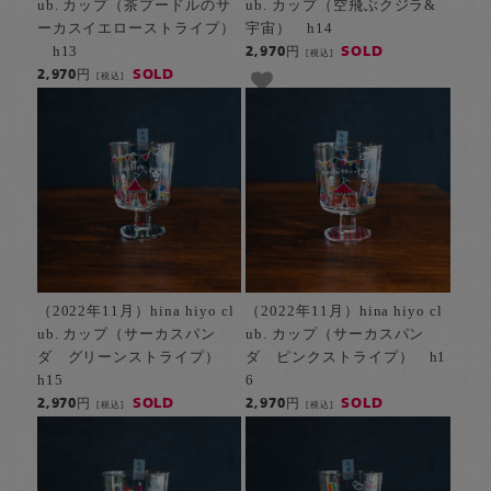
ub. カップ（茶プードルのサ
ub. カップ（空飛ぶクジラ&
ーカスイエローストライプ）
宇宙） h14
h13
SOLD
2,970円
[税込]
SOLD
2,970円
[税込]
（2022年11月）hina hiyo cl
（2022年11月）hina hiyo cl
ub. カップ（サーカスパン
ub. カップ（サーカスパン
ダ グリーンストライプ）
ダ ピンクストライプ） h1
h15
6
SOLD
SOLD
2,970円
2,970円
[税込]
[税込]