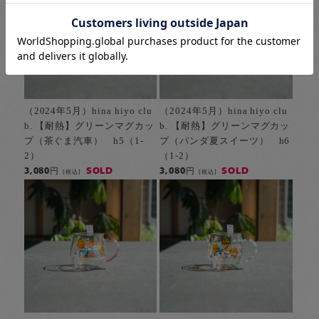
（2024年5月）hina hiyo clu
（2024年5月）hina hiyo clu
b. 【耐熱】グリーンマグカッ
b. 【耐熱】グリーンマグカッ
プ（茶ぐま汽車） h5（1-
プ（パンダ夏スイーツ） h6
2）
（1-2）
SOLD
SOLD
3,080円
3,080円
[税込]
[税込]