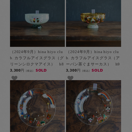
（2024年9月）hina hiyo clu
（2024年9月）hina hiyo clu
b. カラフルアイスグラス（グ
b. カラフルアイスグラス（ア
リーンシロクマアイス） h8
ーバン茶ぐまサーカス） h9
SOLD
SOLD
3,300円
3,300円
[税込]
[税込]