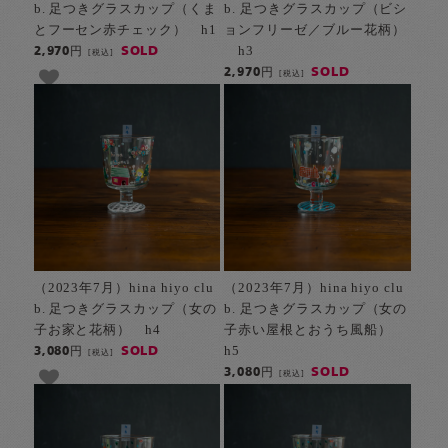
b. 足つきグラスカップ（くま
b. 足つきグラスカップ（ビシ
とフーセン赤チェック） h1
ョンフリーゼ／ブルー花柄）
h3
SOLD
2,970円
[税込]
SOLD
2,970円
[税込]
（2023年7月）hina hiyo clu
（2023年7月）hina hiyo clu
b. 足つきグラスカップ（女の
b. 足つきグラスカップ（女の
子お家と花柄） h4
子赤い屋根とおうち風船）
h5
SOLD
3,080円
[税込]
SOLD
3,080円
[税込]