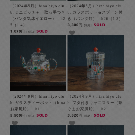
（2024年5月）hina hiyo clu
（2024年5月）hina hiyo clu
b. ミニピッチャー取っ手つき
b. ガラスポット＆スプーン付
（パンダ気球イエロー） h2
き（パンダ虹） h26（1-3）
5（1-4）
SOLD
3,300円
[税込]
SOLD
1,870円
[税込]
（2024年9月）hina hiyo clu
（2024年9月）hina hiyo clu
b. ガラスティーポット（hina
b. フタ付きキャニスター（茶
お家風船） h1
ぐまお家風船） h2
SOLD
SOLD
5,500円
3,520円
[税込]
[税込]