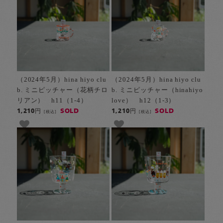
（2024年5月）hina hiyo clu
（2024年5月）hina hiyo clu
b. ミニピッチャー（花柄チロ
b. ミニピッチャー（hinahiyo
リアン） h11（1-4）
love） h12（1-3）
SOLD
SOLD
1,210円
1,210円
[税込]
[税込]