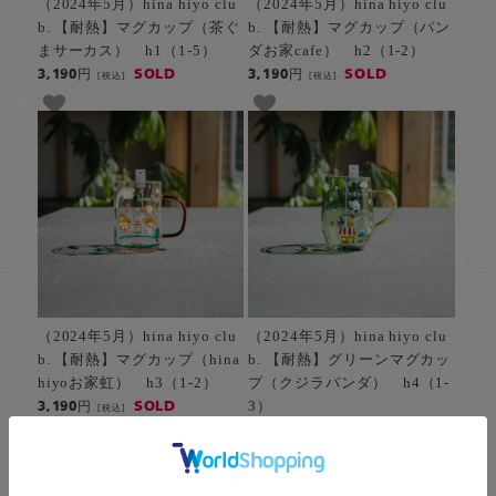
（2024年5月）hina hiyo clu
（2024年5月）hina hiyo clu
b. 【耐熱】マグカップ（茶ぐ
b. 【耐熱】マグカップ（パン
まサーカス） h1（1-5）
ダお家cafe） h2（1-2）
SOLD
SOLD
3,190円
3,190円
[税込]
[税込]
（2024年5月）hina hiyo clu
（2024年5月）hina hiyo clu
b. 【耐熱】マグカップ（hina
b. 【耐熱】グリーンマグカッ
hiyoお家虹） h3（1-2）
プ（クジラパンダ） h4（1-
3）
SOLD
3,190円
[税込]
SOLD
3,080円
[税込]