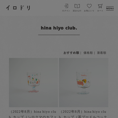
イロドリ
ログイン
読みもの
お気にいり
カート
hina hiyo club.
おすすめ順
｜
価格順
｜
新着順
（2022年8月）hina hiyo clu
（2022年8月）hina hiyo clu
b. カップ（シロクマのカフェ
b. カップ（茶プードルコック