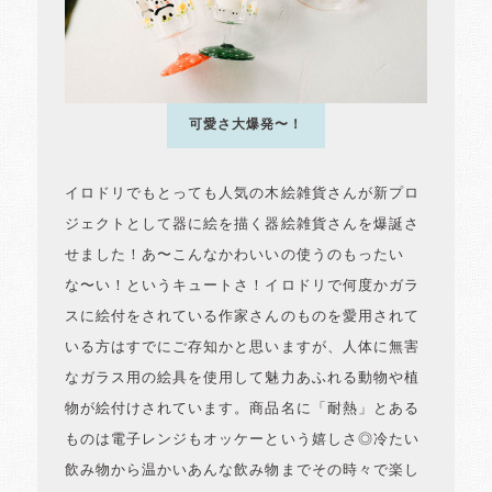
可愛さ大爆発〜！
イロドリでもとっても人気の木絵雑貨さんが新プロ
ジェクトとして器に絵を描く器絵雑貨さんを爆誕さ
せました！あ〜こんなかわいいの使うのもったい
な〜い！というキュートさ！イロドリで何度かガラ
スに絵付をされている作家さんのものを愛用されて
いる方はすでにご存知かと思いますが、人体に無害
なガラス用の絵具を使用して魅力あふれる動物や植
物が絵付けされています。商品名に「耐熱」とある
ものは電子レンジもオッケーという嬉しさ◎冷たい
飲み物から温かいあんな飲み物までその時々で楽し