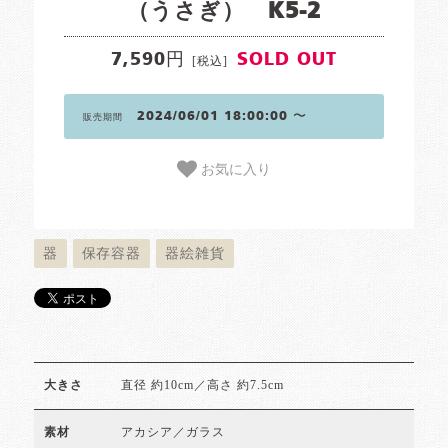
（うさぎ） K5-2
7,590円
SOLD OUT
[税込]
2024/06/01 18:00:00 〜
販売期間
お気に入り
器
保存容器
器絵雑貨
直径 約10cm／高さ 約7.5cm
大きさ
アカシア／ガラス
素材