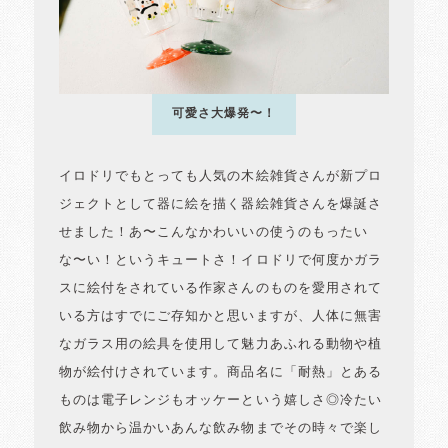
可愛さ大爆発〜！
イロドリでもとっても人気の木絵雑貨さんが新プロ
ジェクトとして器に絵を描く器絵雑貨さんを爆誕さ
せました！あ〜こんなかわいいの使うのもったい
な〜い！というキュートさ！イロドリで何度かガラ
スに絵付をされている作家さんのものを愛用されて
いる方はすでにご存知かと思いますが、人体に無害
なガラス用の絵具を使用して魅力あふれる動物や植
物が絵付けされています。商品名に「耐熱」とある
ものは電子レンジもオッケーという嬉しさ◎冷たい
飲み物から温かいあんな飲み物までその時々で楽し