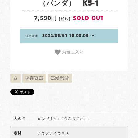
（パンダ） K5-1
7,590円
SOLD OUT
[税込]
2024/06/01 18:00:00 〜
販売期間
お気に入り
器
保存容器
器絵雑貨
直径 約10cm／高さ 約7.5cm
大きさ
アカシア／ガラス
素材