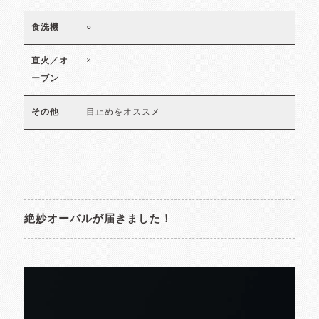
○
食洗機
×
直火／オ
ーブン
目止めをオススメ
その他
絶妙オーバルが届きました！