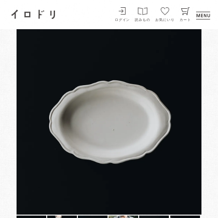
イロドリ
ログイン
読みもの
お気にいり
カート