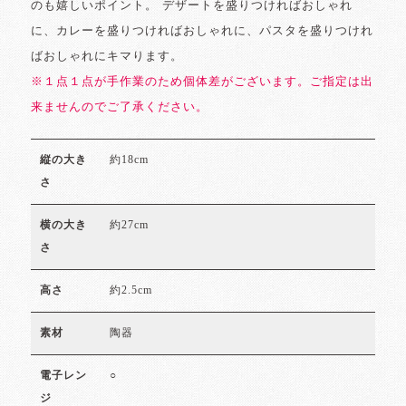
のも嬉しいポイント。 デザートを盛りつければおしゃれ
に、カレーを盛りつければおしゃれに、パスタを盛りつけれ
ばおしゃれにキマります。
※１点１点が手作業のため個体差がございます。ご指定は出
来ませんのでご了承ください。
約18cm
縦の大き
さ
約27cm
横の大き
さ
約2.5cm
高さ
陶器
素材
○
電子レン
ジ