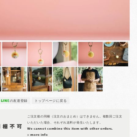
LINE
の友達登録
トップページに戻る
ご注文後の同梱（注文のおまとめ）はできません。複数回ご注文
いただいた場合、それぞれ送料が発生いたします。
We cannot combine this item with other orders.
> more info