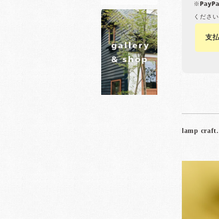
※Pay
ください
支