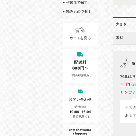
作家名で探す
読みもので探す
大きさ
素材
カートを見る
配送料
※
800円〜
一部除外地域あり
写真はサ
※【1点
とをご了
お問い合わせ
受付時間
※大
10:00-16:00
ある
［日月祝除く］
international
shipping