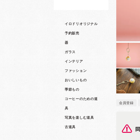
イロドリオリジナル
予約販売
器
ガラス
インテリア
ファッション
おいしいもの
季節もの
コーヒーのための道
会員登録
具
写真を楽しむ道具
古道具