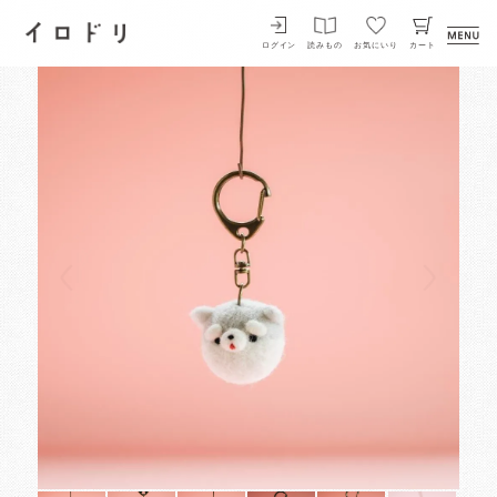
イロドリ
ログイン
読みもの
お気にいり
カート