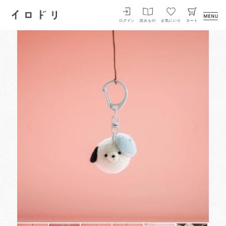
イロドリ
ログイン
読みもの
お気にいり
カート