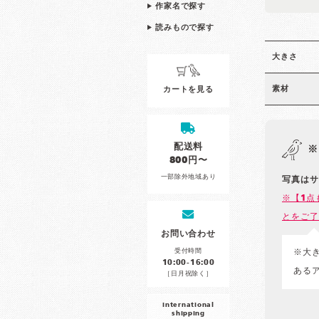
作家名で探す
読みもので探す
大きさ
素材
カートを見る
配送料
※
800円〜
一部除外地域あり
写真はサ
※【1点
とをご了
お問い合わせ
受付時間
※大
10:00-16:00
ある
［日月祝除く］
international
shipping