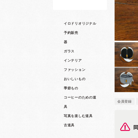
イロドリオリジナル
予約販売
器
ガラス
インテリア
ファッション
おいしいもの
季節もの
コーヒーのための道
会員登録
具
写真を楽しむ道具
古道具