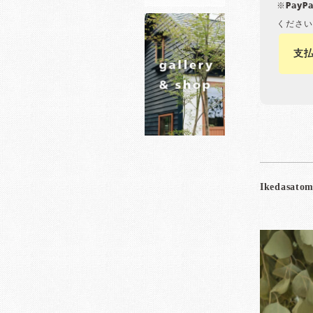
※Pay
ください
支