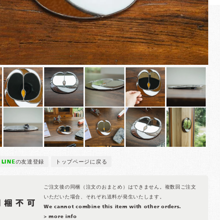
LINE
の友達登録
トップページに戻る
ご注文後の同梱（注文のおまとめ）はできません。複数回ご注文
いただいた場合、それぞれ送料が発生いたします。
We cannot combine this item with other orders.
> more info