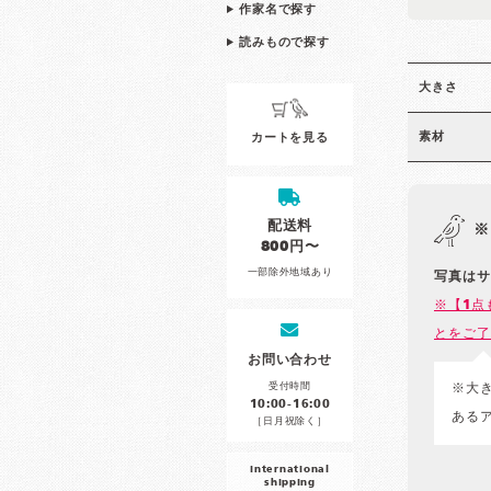
作家名で探す
読みもので探す
大きさ
素材
カートを見る
配送料
※
800円〜
一部除外地域あり
写真はサ
※【1点
とをご了
お問い合わせ
受付時間
※大
10:00-16:00
ある
［日月祝除く］
international
shipping