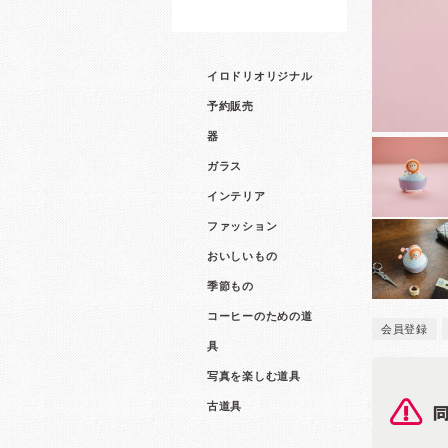
イロドリオリジナル
予約販売
器
ガラス
インテリア
ファッション
おいしいもの
季節もの
コーヒーのための道
会員登録
具
写真を楽しむ道具
古道具