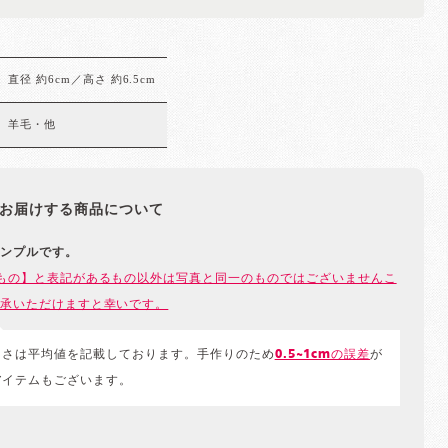
直径 約6cm／高さ 約6.5cm
羊毛・他
お届けする商品について
ンプルです。
もの】と表記があるもの以外は写真と同一のものではございませんこ
承いただけますと幸いです。
きさは平均値を記載しております。手作りのため
0.5~1cmの誤差
が
アイテムもございます。