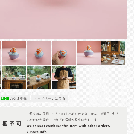
LINE
の友達登録
トップページに戻る
ご注文後の同梱（注文のおまとめ）はできません。複数回ご注文
いただいた場合、それぞれ送料が発生いたします。
We cannot combine this item with other orders.
> more info