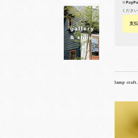
※Pay
ください
支