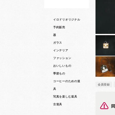
イロドリオリジナル
予約販売
器
ガラス
インテリア
ファッション
おいしいもの
季節もの
コーヒーのための道
会員登録
具
写真を楽しむ道具
古道具