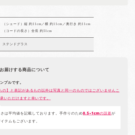
（シェード）縦 約11cm／横 約11cm／奥行き 約11cm
（コードの長さ）全長 約51cm
ステンドグラス
お届けする商品について
ンプルです。
もの】と表記があるもの以外は写真と同一のものではございませんこ
承いただけますと幸いです。
きさは平均値を記載しております。手作りのため
0.5~1cmの誤差
が
アイテムもございます。