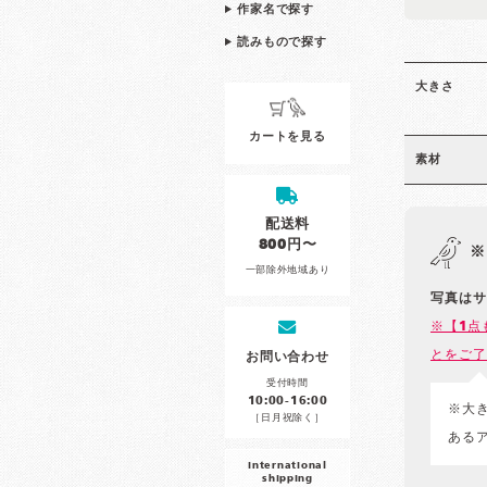
作家名で探す
読みもので探す
大きさ
カートを見る
素材
配送料
800円〜
※
一部除外地域あり
写真はサ
※【1点
とをご了
お問い合わせ
受付時間
10:00-16:00
※大
［日月祝除く］
ある
international
shipping