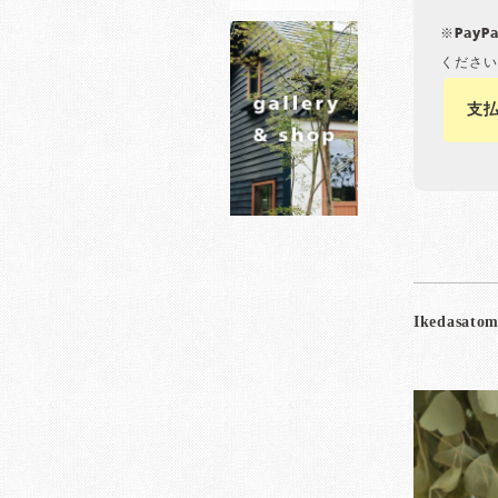
※Pay
ください
支