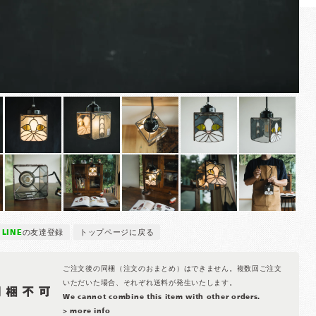
LINE
の友達登録
トップページに戻る
ご注文後の同梱（注文のおまとめ）はできません。複数回ご注文
いただいた場合、それぞれ送料が発生いたします。
We cannot combine this item with other orders.
> more info