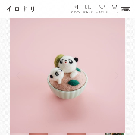
イロドリ
ログイン
読みもの
お気にいり
カート