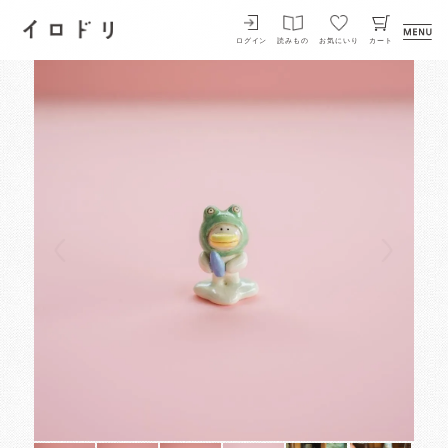
イロドリ
ログイン
読みもの
お気にいり
カート