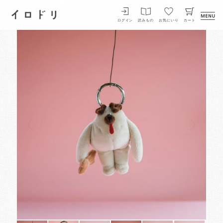
イロドリ
ログイン
読みもの
お気にいり
カート