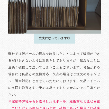
丈夫になっています◎
弊社では段ボールの厚みを改良したことによって破損ができ
るだけ起きないように対策をしておりますが、残念なことに
運悪く破損して届いてしまうこともございます。良品がある
場合には良品との交換対応、欠品の場合はご注文のキャンセ
ル（返金対応）とさせていただいております。欠品アイテム
の次回お取置きやご予約は承っておりませんのでご了承くだ
さい。
※破損時弊社からお送りした段ボール、緩衝材など原状回復
していただく必要がございます。破損があった場合には破棄