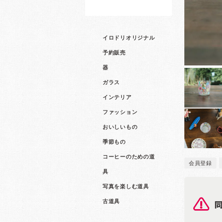
イロドリオリジナル
予約販売
器
ガラス
インテリア
ファッション
おいしいもの
季節もの
コーヒーのための道
会員登録
具
写真を楽しむ道具
古道具