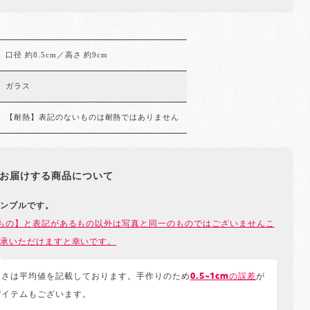
口径 約8.5cm／高さ 約9cm
ガラス
【耐熱】表記のないものは耐熱ではありません
お届けする商品について
ンプルです。
もの】と表記があるもの以外は写真と同一のものではございませんこ
承いただけますと幸いです。
きさは平均値を記載しております。手作りのため
0.5~1cmの誤差
が
アイテムもございます。