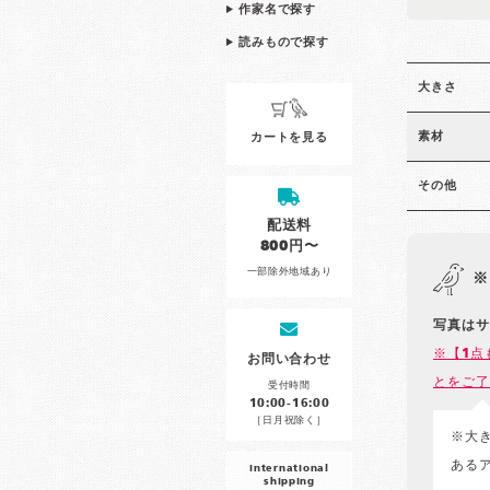
作家名で探す
読みもので探す
大きさ
素材
カートを見る
その他
配送料
800円〜
一部除外地域あり
※
写真はサ
※【1点
お問い合わせ
とをご了
受付時間
10:00-16:00
［日月祝除く］
※大
ある
international
shipping