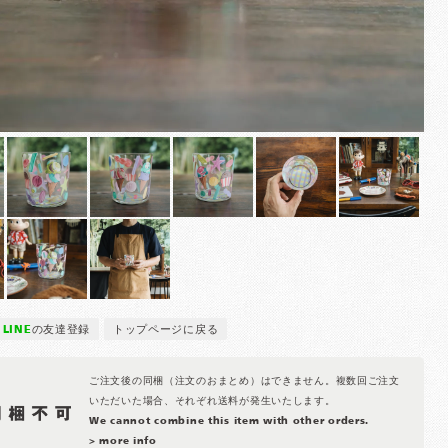
LINE
の友達登録
トップページに戻る
ご注文後の同梱（注文のおまとめ）はできません。複数回ご注文
いただいた場合、それぞれ送料が発生いたします。
We cannot combine this item with other orders.
> more info