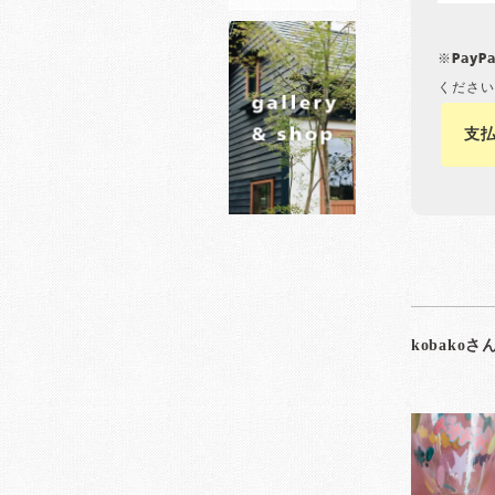
※Pay
ください
支