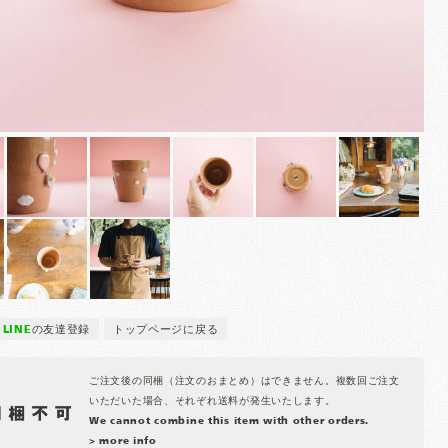
LINE
の友達登録
トップページに戻る
ご注文後の同梱（注文のおまとめ）はできません。複数回ご注文
いただいた場合、それぞれ送料が発生いたします。
We cannot combine this item with other orders.
> more info