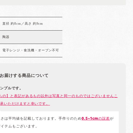
直径 約8cm／高さ 約9cm
陶器
電子レンジ・食洗機・オーブン不可
お届けする商品について
ンプルです。
もの】と表記があるもの以外は写真と同一のものではございませんこ
承いただけますと幸いです。
きさは平均値を記載しております。手作りのため
0.5~1cmの誤差
が
アイテムもございます。