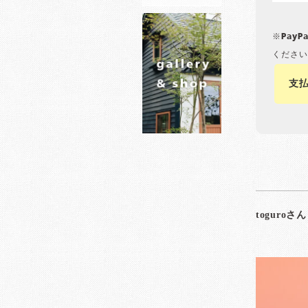
※Pay
ください
支