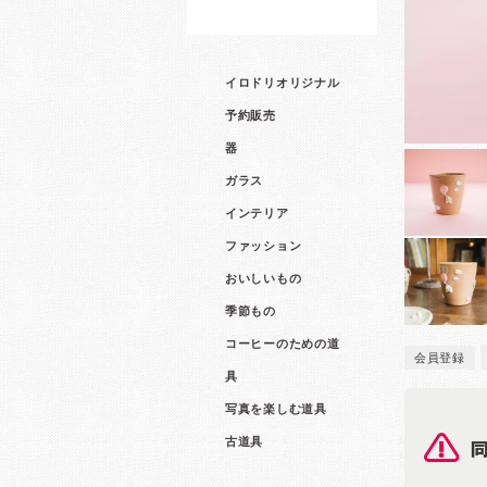
イロドリオリジナル
予約販売
器
ガラス
インテリア
ファッション
おいしいもの
季節もの
コーヒーのための道
会員登録
具
写真を楽しむ道具
古道具