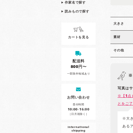
作家名で探す
読みもので探す
大きさ
素材
カートを見る
その他
配送料
800円〜
一部除外地域あり
※
写真はサ
※【1点
お問い合わせ
とをご了
受付時間
10:00-16:00
［日月祝除く］
※大
ある
international
shipping