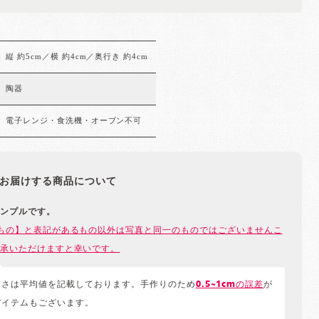
縦 約5cm／横 約4cm／奥行き 約4cm
陶器
電子レンジ・食洗機・オーブン不可
お届けする商品について
ンプルです。
もの】と表記があるもの以外は写真と同一のものではございませんこ
承いただけますと幸いです。
きさは平均値を記載しております。手作りのため
0.5~1cmの誤差
が
アイテムもございます。