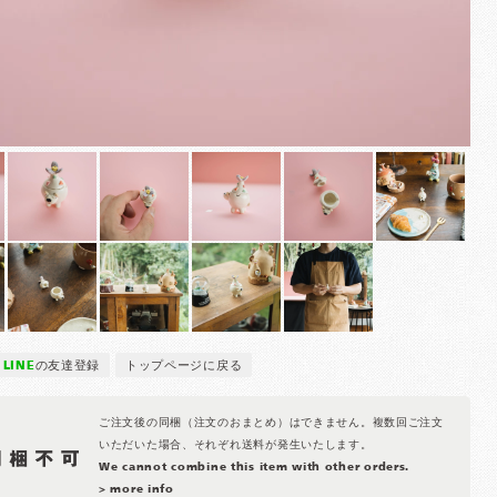
LINE
の友達登録
トップページに戻る
ご注文後の同梱（注文のおまとめ）はできません。複数回ご注文
いただいた場合、それぞれ送料が発生いたします。
We cannot combine this item with other orders.
> more info