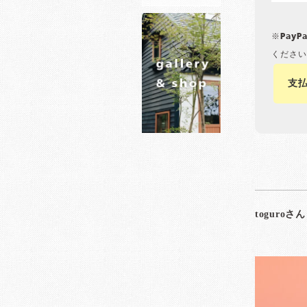
※Pay
ください
支