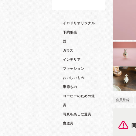
イロドリオリジナル
予約販売
器
ガラス
インテリア
ファッション
おいしいもの
季節もの
コーヒーのための道
会員登録
具
写真を楽しむ道具
古道具