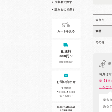
作家名で探す
読みもので探す
大きさ
素材
カートを見る
その他
配送料
800円〜
一部除外地域あり
※
写真はサ
※【1点
お問い合わせ
とをご了
受付時間
10:00-16:00
［日月祝除く］
※大
ある
international
shipping