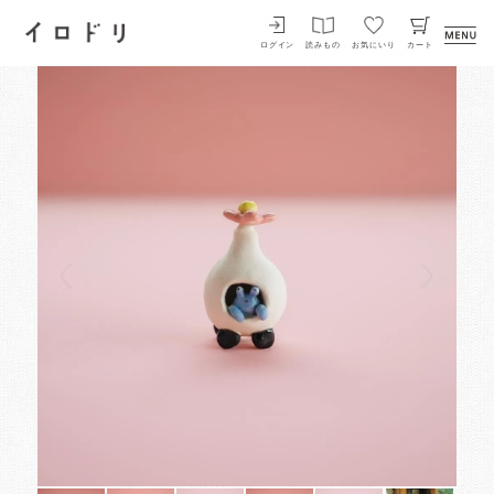
イロドリ
ログイン
読みもの
お気にいり
カート