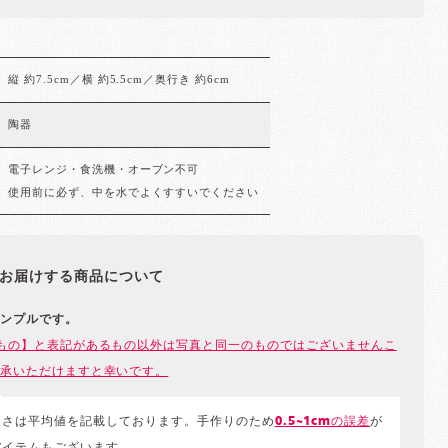
縦 約7.5cm／横 約5.5cm／奥行き 約6cm
陶器
電子レンジ・食洗機・オーブン不可
使用前に必ず、中を水でよくすすいでください
お届けする商品について
ンプルです。
もの】と表記があるもの以外は写真と同一のものではございませんこ
承いただけますと幸いです。
きさは平均値を記載しております。手作りのため
0.5~1cmの誤差
が