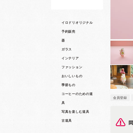
イロドリオリジナル
予約販売
器
ガラス
インテリア
ファッション
おいしいもの
季節もの
コーヒーのための道
会員登録
具
写真を楽しむ道具
古道具