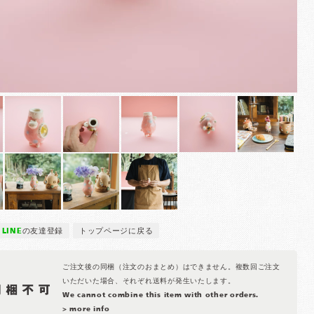
LINE
の友達登録
トップページに戻る
ご注文後の同梱（注文のおまとめ）はできません。複数回ご注文
いただいた場合、それぞれ送料が発生いたします。
We cannot combine this item with other orders.
> more info