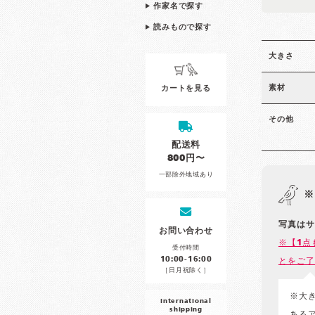
作家名で探す
読みもので探す
大きさ
素材
カートを見る
その他
配送料
800円〜
一部除外地域あり
※
写真はサ
お問い合わせ
※【1点
受付時間
10:00-16:00
とをご了
［日月祝除く］
※大
international
shipping