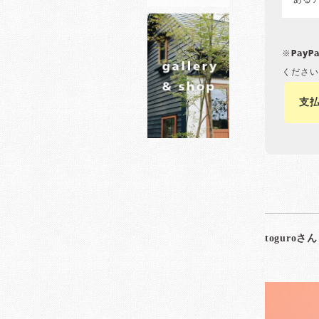
ある
※Pay
ください
支