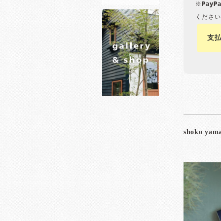
※Pay
ください
支