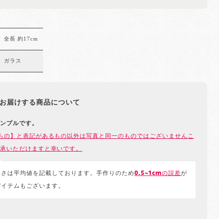
全長 約17cm
ガラス
お届けする商品について
ンプルです。
もの】と表記があるもの以外は写真と同一のものではございませんこ
承いただけますと幸いです。
きさは平均値を記載しております。手作りのため
0.5~1cmの誤差
が
アイテムもございます。