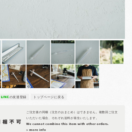
LINE
の友達登録
トップページに戻る
ご注文後の同梱（注文のおまとめ）はできません。複数回ご注文
いただいた場合、それぞれ送料が発生いたします。
We cannot combine this item with other orders.
> more info