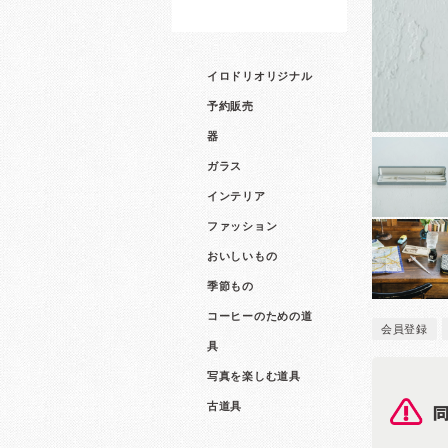
イロドリオリジナル
予約販売
器
ガラス
インテリア
ファッション
おいしいもの
季節もの
コーヒーのための道
会員登録
具
写真を楽しむ道具
古道具