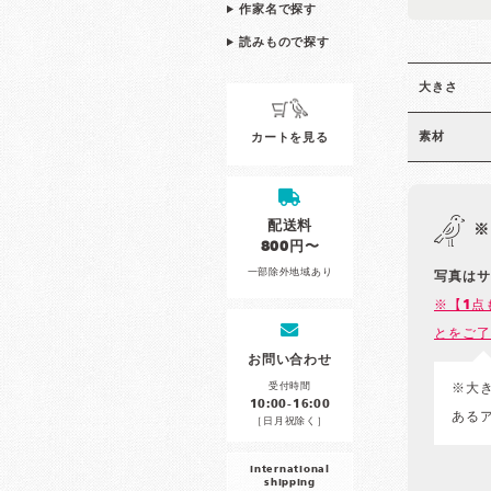
作家名で探す
読みもので探す
大きさ
素材
カートを見る
配送料
※
800円〜
一部除外地域あり
写真はサ
※【1点
とをご了
お問い合わせ
受付時間
※大
10:00-16:00
ある
［日月祝除く］
international
shipping