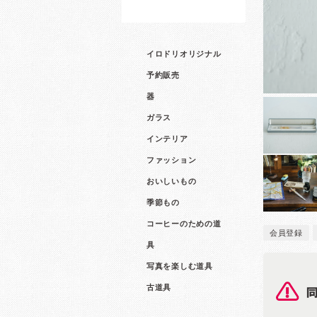
イロドリオリジナル
予約販売
器
ガラス
インテリア
ファッション
おいしいもの
季節もの
コーヒーのための道
会員登録
具
写真を楽しむ道具
古道具