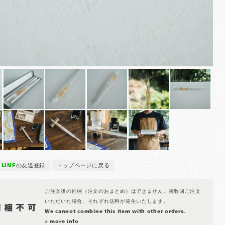
LINE
の友達登録
トップページに戻る
ご注文後の同梱（注文のおまとめ）はできません。複数回ご注文
いただいた場合、それぞれ送料が発生いたします。
We cannot combine this item with other orders.
> more info