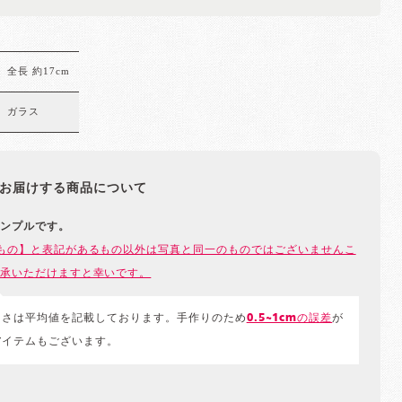
全長 約17cm
ガラス
お届けする商品について
ンプルです。
もの】と表記があるもの以外は写真と同一のものではございませんこ
承いただけますと幸いです。
きさは平均値を記載しております。手作りのため
0.5~1cmの誤差
が
アイテムもございます。