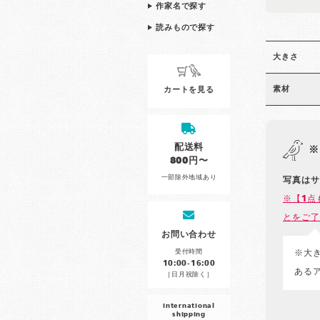
作家名で探す
読みもので探す
大きさ
素材
カートを見る
配送料
※
800円〜
一部除外地域あり
写真はサ
※【1点
とをご了
お問い合わせ
受付時間
※大
10:00-16:00
ある
［日月祝除く］
international
shipping