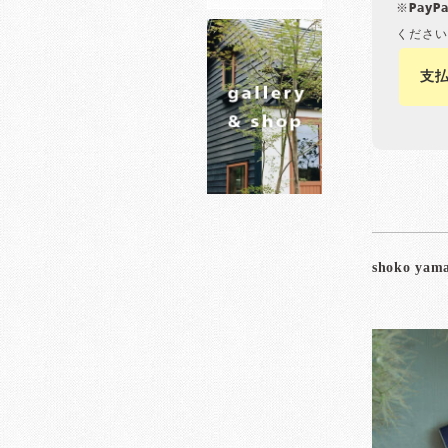
※Pay
ください
支