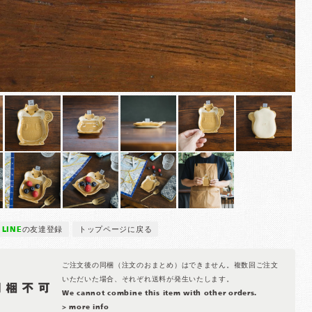
LINE
の友達登録
トップページに戻る
ご注文後の同梱（注文のおまとめ）はできません。複数回ご注文
いただいた場合、それぞれ送料が発生いたします。
We cannot combine this item with other orders.
> more info