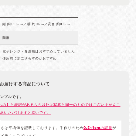
縦 約11.5cm／横 約10cm／高さ 約0.5cm
陶器
電子レンジ・食洗機はおすすめしていません
使用前に水にさらすのがおすすめ
お届けする商品について
ンプルです。
もの】と表記があるもの以外は写真と同一のものではございませんこ
承いただけますと幸いです。
きさは平均値を記載しております。手作りのため
0.5~1cmの誤差
が