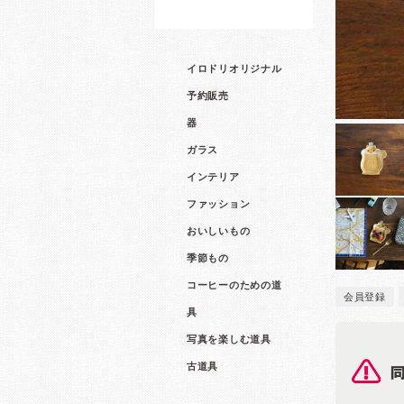
イロドリオリジナル
予約販売
器
ガラス
インテリア
ファッション
おいしいもの
季節もの
コーヒーのための道
会員登録
具
写真を楽しむ道具
古道具