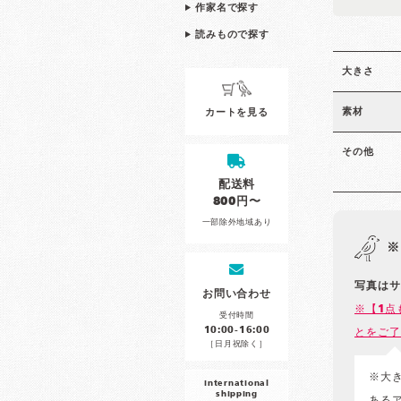
作家名で探す
読みもので探す
大きさ
素材
カートを見る
その他
配送料
800円〜
一部除外地域あり
※
写真はサ
お問い合わせ
※【1点
受付時間
10:00-16:00
とをご了
［日月祝除く］
※大
international
shipping