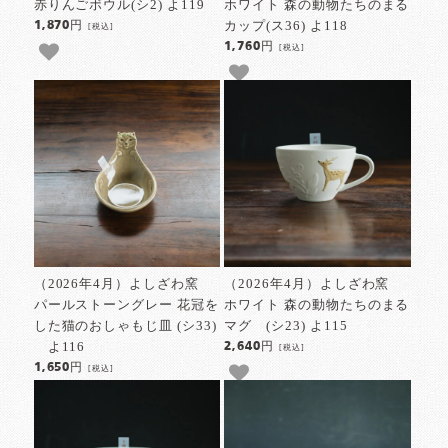
赤りんごボウル(シ2) よ119
ホワイト 森の動物たちのまる
カップ(ス36) よ118
1,870円
[税込]
1,760円
[税込]
（2026年4月）よしざわ窯
（2026年4月）よしざわ窯
パールストーングレー 花冠を
ホワイト 森の動物たちのまる
した猫のおしゃもじ皿 (シ33)
マグ (シ23) よ115
よ116
2,640円
[税込]
1,650円
[税込]