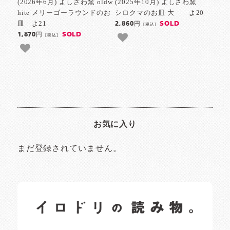
(2026年6月) よしざわ窯 oldw
(2025年10月) よしざわ窯
hite メリーゴーラウンドのお
シロクマのお皿 大 よ20
皿 よ21
SOLD
2,860円
[税込]
SOLD
1,870円
[税込]
お気に入り
まだ登録されていません。
イロドリの読みもの
日常の様子など随時更新中です。