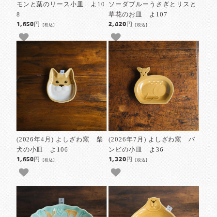
モンと葉のリース小皿 よ10
ソーダブルーうさぎとリスと
8
草花のお皿 よ107
1,650円
2,420円
[税込]
[税込]
(2026年4月) よしざわ窯 柴
(2026年7月) よしざわ窯 バ
犬の小皿 よ106
ンビの小皿 よ36
1,650円
1,320円
[税込]
[税込]