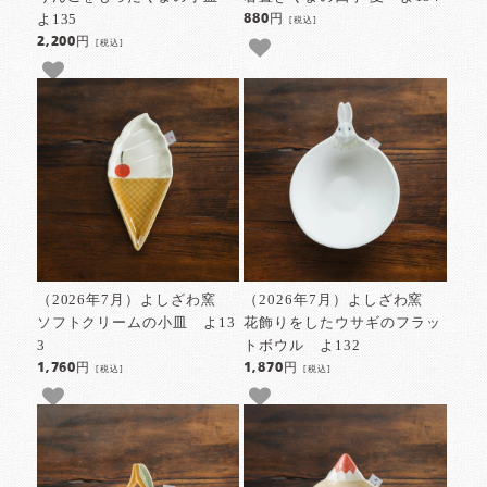
よ135
880円
[税込]
2,200円
[税込]
（2026年7月）よしざわ窯
（2026年7月）よしざわ窯
ソフトクリームの小皿 よ13
花飾りをしたウサギのフラッ
3
トボウル よ132
1,760円
1,870円
[税込]
[税込]