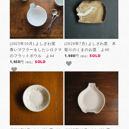
(2025年10月) よしざわ窯
(2026年7月) よしざわ窯 木
青いマフラーをしたシロクマ
彫りのくまのお皿 よ40
のフラットボウル よ44
SOLD
1,980円
[税込]
SOLD
1,650円
[税込]