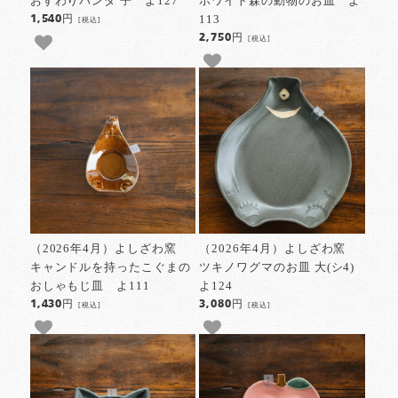
おすわりパンダ 子 よ127
ホワイト森の動物のお皿 よ
113
1,540円
[税込]
2,750円
[税込]
（2026年4月）よしざわ窯
（2026年4月）よしざわ窯
キャンドルを持ったこぐまの
ツキノワグマのお皿 大(シ4)
おしゃもじ皿 よ111
よ124
1,430円
3,080円
[税込]
[税込]