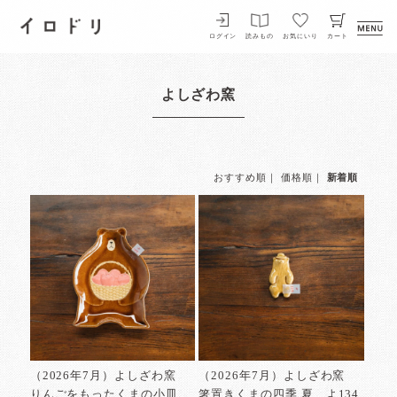
イロドリ
ログイン
読みもの
お気にいり
カート
よしざわ窯
おすすめ順
｜
価格順
｜
新着順
（2026年7月）よしざわ窯
（2026年7月）よしざわ窯
りんごをもったくまの小皿
箸置きくまの四季 夏 よ134