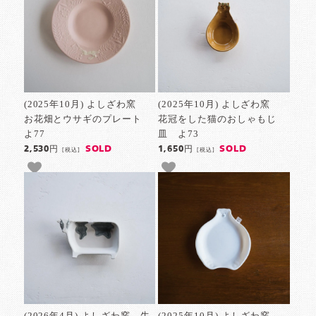
(2025年10月) よしざわ窯
(2025年10月) よしざわ窯
お花畑とウサギのプレート
花冠をした猫のおしゃもじ
よ77
皿 よ73
SOLD
SOLD
2,530円
1,650円
[税込]
[税込]
(2026年4月) よしざわ窯 牛
(2025年10月) よしざわ窯