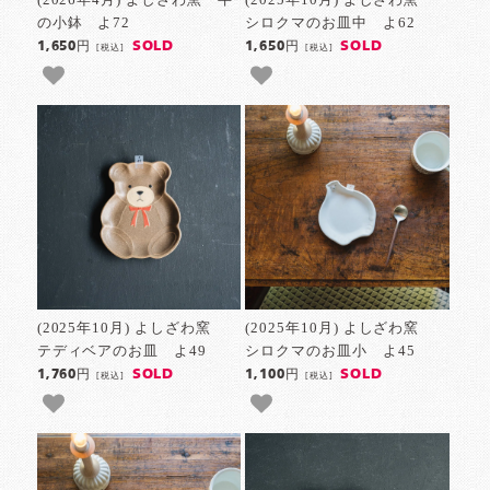
の小鉢 よ72
シロクマのお皿中 よ62
SOLD
SOLD
1,650円
1,650円
[税込]
[税込]
(2025年10月) よしざわ窯
(2025年10月) よしざわ窯
テディベアのお皿 よ49
シロクマのお皿小 よ45
SOLD
SOLD
1,760円
1,100円
[税込]
[税込]