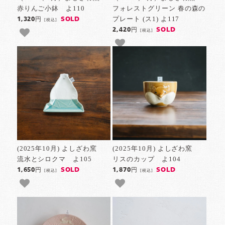
赤りんご小鉢 よ110
フォレストグリーン 春の森の
プレート (ス1) よ117
SOLD
1,320円
[税込]
SOLD
2,420円
[税込]
(2025年10月) よしざわ窯
(2025年10月) よしざわ窯
流水とシロクマ よ105
リスのカップ よ104
SOLD
SOLD
1,650円
1,870円
[税込]
[税込]