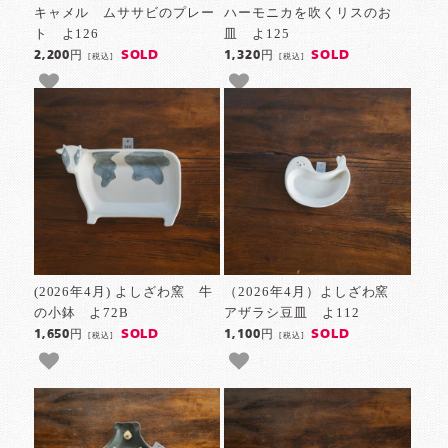
キャメル ムササビのプレー
ハーモニカを吹くリスのお
ト よ126
皿 よ125
SOLD
SOLD
2,200円
1,320円
[税込]
[税込]
(2026年4月) よしざわ窯 牛
（2026年4月）よしざわ窯
の小鉢 よ72B
アザラシ豆皿 よ112
SOLD
SOLD
1,650円
1,100円
[税込]
[税込]