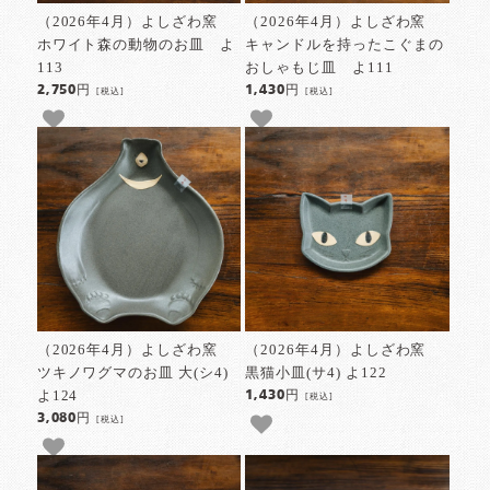
（2026年4月）よしざわ窯
（2026年4月）よしざわ窯
ホワイト森の動物のお皿 よ
キャンドルを持ったこぐまの
113
おしゃもじ皿 よ111
2,750円
1,430円
[税込]
[税込]
（2026年4月）よしざわ窯
（2026年4月）よしざわ窯
ツキノワグマのお皿 大(シ4)
黒猫小皿(サ4) よ122
よ124
1,430円
[税込]
3,080円
[税込]