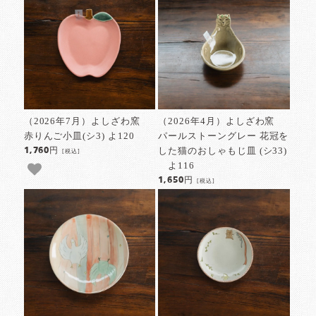
（2026年7月）よしざわ窯
（2026年4月）よしざわ窯
赤りんご小皿(シ3) よ120
パールストーングレー 花冠を
した猫のおしゃもじ皿 (シ33)
1,760円
[税込]
よ116
1,650円
[税込]