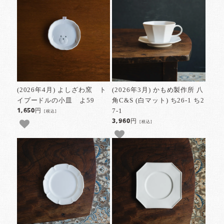
(2026年4月) よしざわ窯 ト
(2026年3月) かもめ製作所 八
イプードルの小皿 よ59
角C&S (白マット) ち26-1 ち2
7-1
1,650円
[税込]
3,960円
[税込]