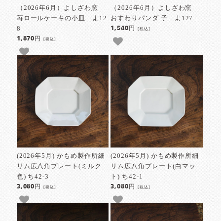
（2026年6月）よしざわ窯
（2026年6月）よしざわ窯
苺ロールケーキの小皿 よ12
おすわりパンダ 子 よ127
8
1,540円
[税込]
1,870円
[税込]
(2026年5月) かもめ製作所細
(2026年5月) かもめ製作所細
リム広八角プレート(ミルク
リム広八角プレート(白マッ
色) ち42-3
ト) ち42-1
3,080円
3,080円
[税込]
[税込]