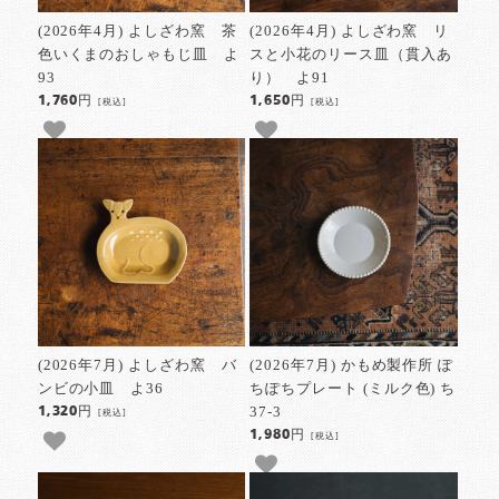
(2026年4月) よしざわ窯 茶
(2026年4月) よしざわ窯 リ
色いくまのおしゃもじ皿 よ
スと小花のリース皿（貫入あ
93
り） よ91
1,760円
1,650円
[税込]
[税込]
(2026年7月) よしざわ窯 バ
(2026年7月) かもめ製作所 ぽ
ンビの小皿 よ36
ちぽちプレート (ミルク色) ち
37-3
1,320円
[税込]
1,980円
[税込]