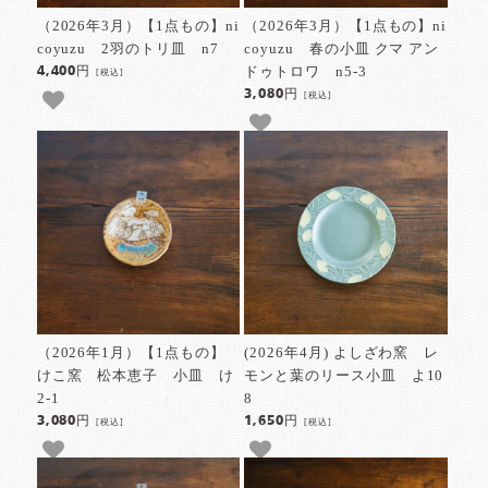
（2026年3月）【1点もの】ni
（2026年3月）【1点もの】ni
coyuzu 2羽のトリ皿 n7
coyuzu 春の小皿 クマ アン
ドゥトロワ n5-3
4,400円
[税込]
3,080円
[税込]
（2026年1月）【1点もの】
(2026年4月) よしざわ窯 レ
けこ窯 松本恵子 小皿 け
モンと葉のリース小皿 よ10
2-1
8
3,080円
1,650円
[税込]
[税込]