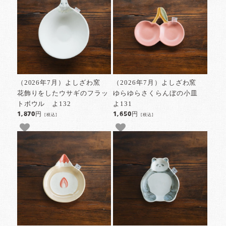
（2026年7月）よしざわ窯
（2026年7月）よしざわ窯
花飾りをしたウサギのフラッ
ゆらゆらさくらんぼの小皿
トボウル よ132
よ131
1,870円
1,650円
[税込]
[税込]