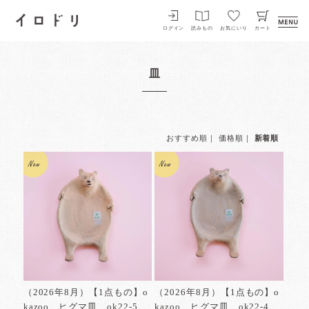
イロドリ
ログイン
読みもの
お気にいり
カート
皿
おすすめ順
｜
価格順
｜
新着順
（2026年8月）【1点もの】o
（2026年8月）【1点もの】o
kazoo ヒグマ皿 ok22-5
kazoo ヒグマ皿 ok22-4