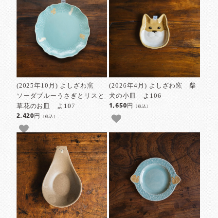
(2025年10月) よしざわ窯
(2026年4月) よしざわ窯 柴
ソーダブルーうさぎとリスと
犬の小皿 よ106
草花のお皿 よ107
1,650円
[税込]
2,420円
[税込]