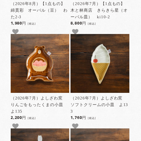
（2026年8月）【1点もの】
（2026年7月）【1点もの】
綿貫彩 オーバル（豆） わ
木と林商店 きらきら星（オ
た2-3
ーバル皿） ki10-2
1,980円
8,800円
[税込]
[税込]
（2026年7月）よしざわ窯
（2026年7月）よしざわ窯
りんごをもったくまの小皿
ソフトクリームの小皿 よ13
よ135
3
2,200円
1,760円
[税込]
[税込]