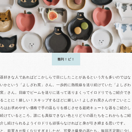
整列！ピ！
器好きな人であればどこかしらで目にしたことがあるという方も多いのではな
いかという「よしざわ窯」さん。一歩的に熱視線を送り続けていた「よしざわ
窯」さん。目線でビームを送りに送って送りまくってイロドリでもご紹介でき
ることに！嬉しい！スキップするほどに嬉しい！よしざわ窯さんのすごいとこ
ろはお求めやすい価格で手の温もりを感じさせる超絶キュートな器をご紹介し
続けているところ。誰にも真似できない色とりどりの器たちをこれからもご紹
介し続けられるようイロドリも頑張らなければと身が引き締まる思いです。
と、前置きが長くなりすぎましたが、可愛さ爆発の器たち。毎回不定期に少し