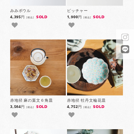
みみボウル
ピッチャー
SOLD
SOLD
4,395円
1,900円
[税込]
[税込]
赤地径 麻の葉文６角皿
赤地径 牡丹文輪花皿
SOLD
SOLD
3,564円
4,752円
[税込]
[税込]