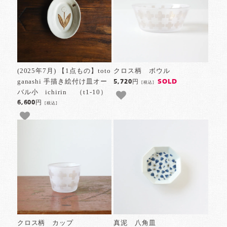
(2025年7月) 【1点もの】toto
クロス柄 ボウル
ganashi 手描き絵付け皿オー
SOLD
5,720円
[税込]
バル小 ichirin （t1-10）
6,600円
[税込]
クロス柄 カップ
真泥 八角皿