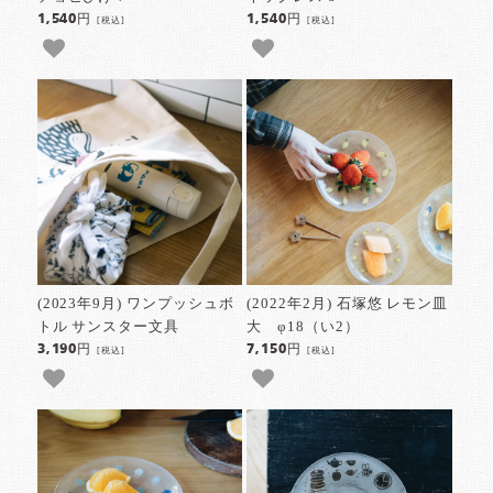
1,540円
1,540円
[税込]
[税込]
(2023年9月) ワンプッシュボ
(2022年2月) 石塚悠 レモン皿
トル サンスター文具
大 φ18（い2）
3,190円
7,150円
[税込]
[税込]