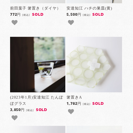
前田葉子 箸置き（ダイヤ）
安達知江 ハチの巣皿(黄)
SOLD
SOLD
772円
5,500円
[税込]
[税込]
(2023年1月)安達知江 たんぽ
箸置きA
ぽグラス
SOLD
1,782円
[税込]
SOLD
3,850円
[税込]