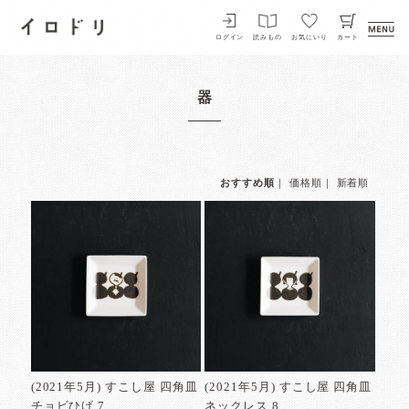
イロドリ
ログイン
読みもの
お気にいり
カート
器
おすすめ順
｜
価格順
｜
新着順
(2021年5月) すこし屋 四角皿
(2021年5月) すこし屋 四角皿
チョビひげ 7
ネックレス 8