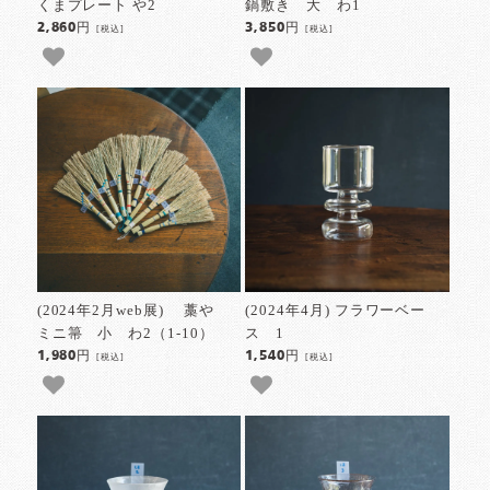
くまプレート や2
鍋敷き 大 わ1
2,860円
3,850円
[税込]
[税込]
(2024年2月web展) 藁や
(2024年4月) フラワーベー
ミニ箒 小 わ2（1-10）
ス 1
1,980円
1,540円
[税込]
[税込]