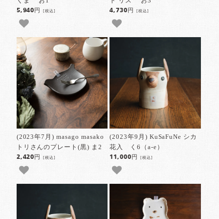
くま お1
ト リス お3
5,940円
4,730円
[税込]
[税込]
(2023年7月) masago masako
(2023年9月) KuSaFuNe シカ
トリさんのプレート(黒) ま2
花入 く6（a-e）
2,420円
11,000円
[税込]
[税込]