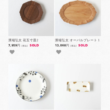
濱端弘太 花五寸皿2
濱端弘太 オーバルプレート 1
SOLD
SOLD
7,959円
13,068円
[税込]
[税込]