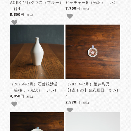
ACKくびれグラス（ブルー）
ピッチャーB（光沢） い5
は4
7,700円
[税込]
5,500円
[税込]
（2025年2月）石曽根沙苗
（2025年2月）荒井彩乃
一輪挿し（光沢） い6-1
【1点もの】金彩豆皿 あ7-1
4
4,950円
[税込]
2,970円
[税込]