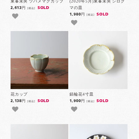
東峯未央 ツバメマグカップ
(2020年5月)東峯未央 シロク
マの皿
SOLD
2,613円
[税込]
SOLD
1,980円
[税込]
花カップ
鎬輪花4寸皿
SOLD
SOLD
2,138円
1,900円
[税込]
[税込]