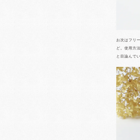
お次はフリ
ど。使用方
と目論んで