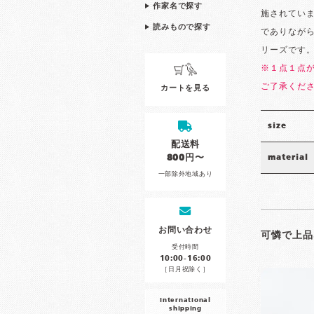
作家名で探す
施されてい
読みもので探す
でありなが
リーズです
※１点１点
ご了承くだ
カートを見る
size
配送料
800円〜
material
一部除外地域あり
お問い合わせ
可憐で上品
受付時間
10:00-16:00
［日月祝除く］
international
shipping