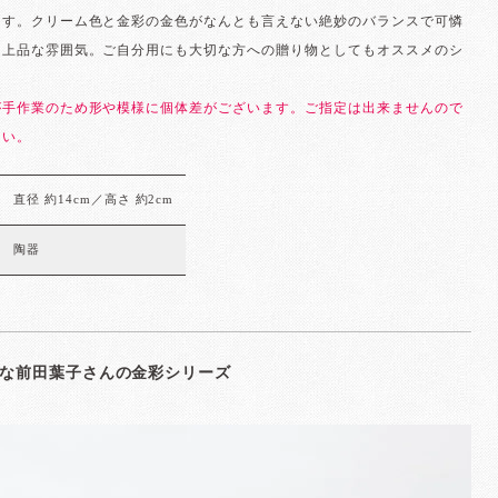
ます。クリーム色と金彩の金色がなんとも言えない絶妙のバランスで可憐
ら上品な雰囲気。ご自分用にも大切な方への贈り物としてもオススメのシ
。
が手作業のため形や模様に個体差がございます。ご指定は出来ませんので
さい。
直径 約14cm／高さ 約2cm
陶器
な前田葉子さんの金彩シリーズ