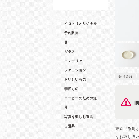
イロドリオリジナル
予約販売
器
ガラス
インテリア
ファッション
会員登録
おいしいもの
季節もの
コーヒーのための道
具
写真を楽しむ道具
古道具
東京で作陶
をお取り扱