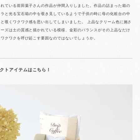
されている前田葉子さんの作品が仲間入りしました。作品の詰まった箱の
キラと光る宝石箱の中を覗き見しているようで子供の時に母の化粧台の中
りと覗くワクワク感を思い出してしまいました。 上品なクリーム色に施さ
リーズは土の質感と描かれている模様、金彩のバランスがその上品なだけ
なワクワクを呼び起こす要因なのではないでしょうか。
クトアイテムはこちら！