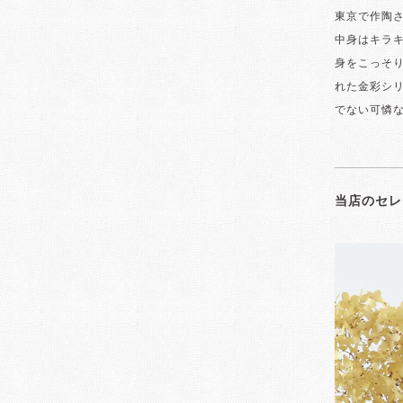
東京で作陶
中身はキラ
身をこっそ
れた金彩シ
でない可憐
当店のセレ