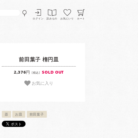
ログイン
読みもの
お気にいり
カート
前田葉子 楕円皿
2,376円
SOLD OUT
[税込]
お気に入り
器
お皿
前田葉子