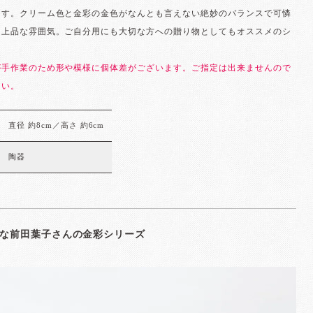
ます。クリーム色と金彩の金色がなんとも言えない絶妙のバランスで可憐
ら上品な雰囲気。ご自分用にも大切な方への贈り物としてもオススメのシ
。
が手作業のため形や模様に個体差がございます。ご指定は出来ませんので
さい。
直径 約8cm／高さ 約6cm
陶器
な前田葉子さんの金彩シリーズ