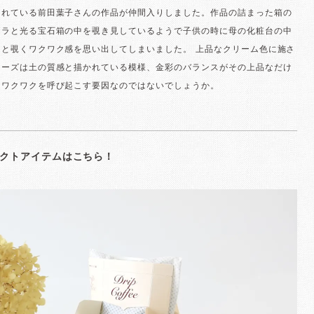
されている前田葉子さんの作品が仲間入りしました。作品の詰まった箱の
キラと光る宝石箱の中を覗き見しているようで子供の時に母の化粧台の中
りと覗くワクワク感を思い出してしまいました。 上品なクリーム色に施さ
リーズは土の質感と描かれている模様、金彩のバランスがその上品なだけ
なワクワクを呼び起こす要因なのではないでしょうか。
クトアイテムはこちら！