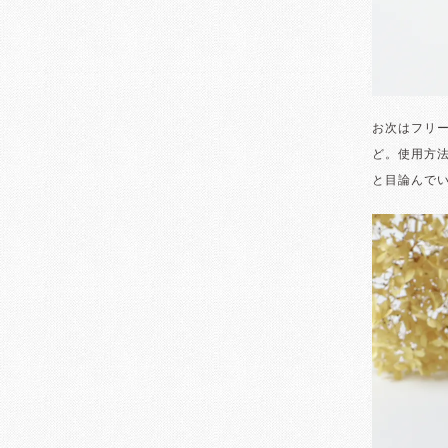
お次はフリ
ど。使用方
と目論んで