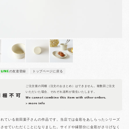
LINE
の友達登録
トップページに戻る
ご注文後の同梱（注文のおまとめ）はできません。複数回ご注文
いただいた場合、それぞれ送料が発生いたします。
We cannot combine this item with other orders.
> more info
されている前田葉子さんの作品です。当店では金彩をあしらったシリーズ
いさせていただくことになりました。サイドや縁部分に金彩がさりげなく