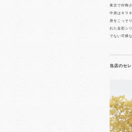
東京で作陶
中身はキラ
身をこっそ
れた金彩シ
でない可憐
当店のセレ