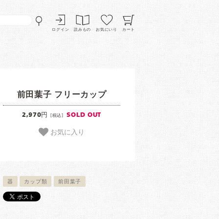
ログイン
読みもの
お気にいり
カート
前田葉子 フリーカップ
2,970円
SOLD OUT
[税込]
お気に入り
器
カップ類
前田葉子