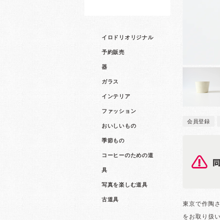
イロドリオリジナル
予約販売
器
ガラス
インテリア
ファッション
会員登録
おいしいもの
季節もの
コーヒーのための道
具
写真を楽しむ道具
古道具
東京で作陶
をお取り扱