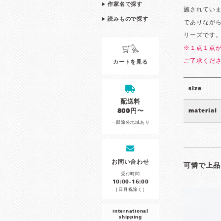
作家名で探す
施されてい
読みもので探す
でありなが
リーズです
※１点１点
ご了承くだ
カートを見る
size
配送料
800円〜
material
一部除外地域あり
お問い合わせ
可憐で上品
受付時間
10:00-16:00
［日月祝除く］
international
shipping