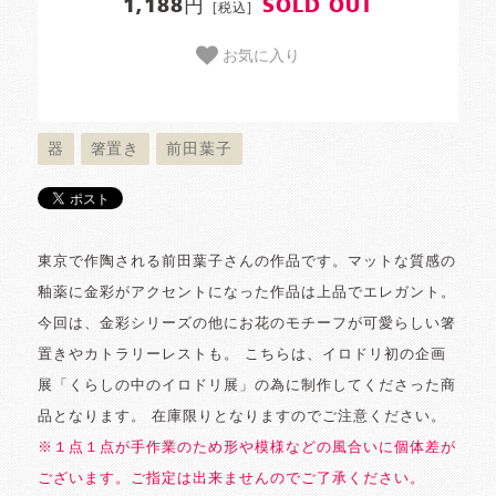
1,188円
SOLD OUT
[税込]
お気に入り
器
箸置き
前田葉子
東京で作陶される前田葉子さんの作品です。マットな質感の
釉薬に金彩がアクセントになった作品は上品でエレガント。
今回は、金彩シリーズの他にお花のモチーフが可愛らしい箸
置きやカトラリーレストも。 こちらは、イロドリ初の企画
展「くらしの中のイロドリ展」の為に制作してくださった商
品となります。 在庫限りとなりますのでご注意ください。
※１点１点が手作業のため形や模様などの風合いに個体差が
ございます。ご指定は出来ませんのでご了承ください。