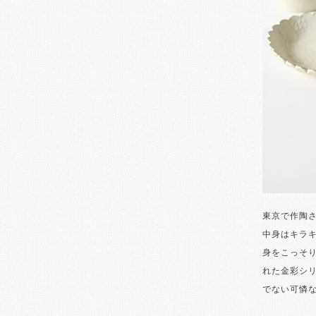
東京で作陶
中身はキラ
身をこっそ
れた金彩シ
でない可憐