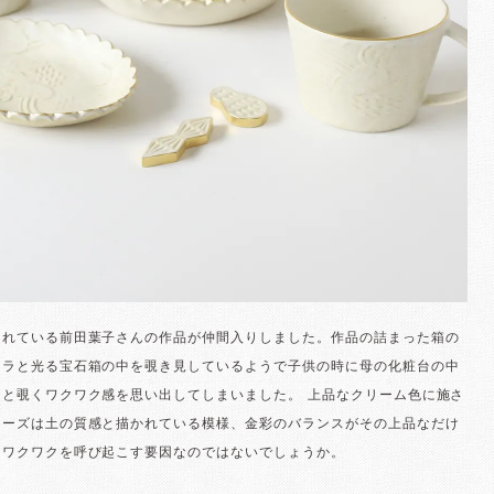
されている前田葉子さんの作品が仲間入りしました。作品の詰まった箱の
キラと光る宝石箱の中を覗き見しているようで子供の時に母の化粧台の中
りと覗くワクワク感を思い出してしまいました。 上品なクリーム色に施さ
リーズは土の質感と描かれている模様、金彩のバランスがその上品なだけ
なワクワクを呼び起こす要因なのではないでしょうか。