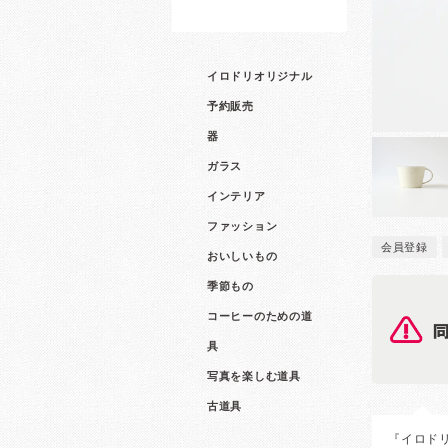
イロドリオリジナル
予約販売
器
ガラス
インテリア
ファッション
会員登録
おいしいもの
季節もの
コーヒーのための道
具
写真を楽しむ道具
古道具
『イロドリ1