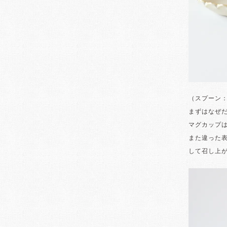
（スプーン
まずはなぜ
マグカップ
また違った
して召し上