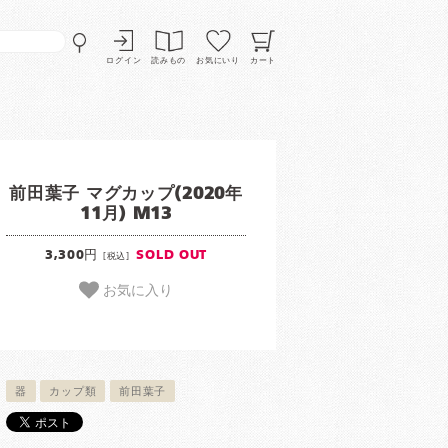
ログイン
読みもの
お気にいり
カート
前田葉子 マグカップ(2020年
11月) M13
3,300円
SOLD OUT
[税込]
お気に入り
器
カップ類
前田葉子