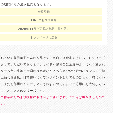
までの期間限定の展示販売となります。
会員登録
LINEのお友達登録
2020年11月企画展の商品一覧を見る
トップページに戻る
されている前田葉子さんの作品です。当店では金彩をあしらったシリーズ
いさせていただいております。サイドや縁部分に金彩がさりげなく施され
クリーム色の生地と金彩の金色がなんとも言えない絶妙のバランスで可憐
ら上品な雰囲気。日常使いにもワンポイントとして他の器とも一緒にもい
す。またお部屋のインテリアにもおすすめです。ご自分用にも大切な方へ
してもオススメのシリーズです。
が手作業のため形や模様に個体差がございます。ご指定は出来ませんので
さい。