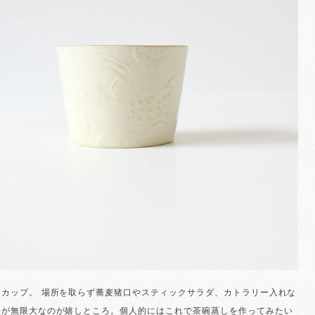
ーカップ。 場所を取らず蕎麦猪口やスティックサラダ、カトラリー入れな
法が無限大なのが嬉しところ。個人的にはこれで茶碗蒸しを作ってみたい