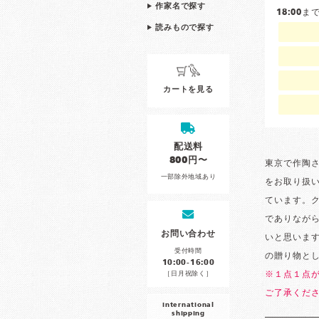
作家名で探す
18:00
読みもので探す
カートを見る
配送料
800円〜
東京で作陶
一部除外地域あり
をお取り扱
ています。
でありなが
お問い合わせ
いと思いま
受付時間
の贈り物と
10:00-16:00
［日月祝除く］
※１点１点
ご了承くだ
international
shipping