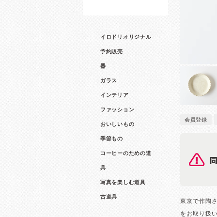
イロドリオリジナル
予約販売
器
ガラス
インテリア
ファッション
会員登録
おいしいもの
季節もの
コーヒーのための道
具
写真を楽しむ道具
古道具
東京で作陶
をお取り扱