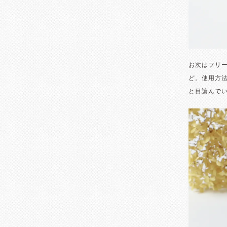
お次はフリ
ど。使用方
と目論んで