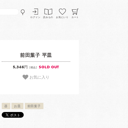
ログイン
読みもの
お気にいり
カート
前田葉子 平皿
5,346円
SOLD OUT
[税込]
お気に入り
器
お皿
前田葉子