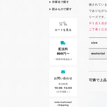
作家名で探す
施されてい
読みもので探す
でありなが
リーズです
※１点１点
ご了承くだ
カートを見る
size
配送料
800円〜
material
一部除外地域あり
お問い合わせ
可憐で上品
受付時間
10:00-16:00
［日月祝除く］
international
shipping