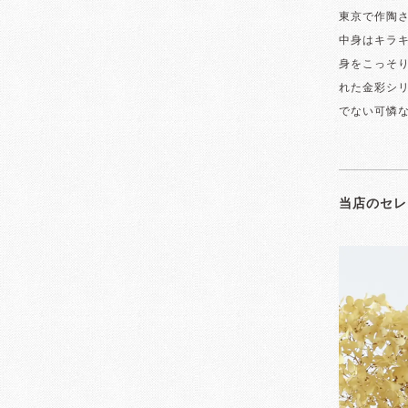
東京で作陶
中身はキラ
身をこっそ
れた金彩シ
でない可憐
当店のセレ