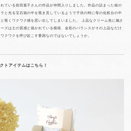
されている前田葉子さんの作品が仲間入りしました。作品の詰まった箱の
キラと光る宝石箱の中を覗き見しているようで子供の時に母の化粧台の中
りと覗くワクワク感を思い出してしまいました。 上品なクリーム色に施さ
リーズは土の質感と描かれている模様、金彩のバランスがその上品なだけ
なワクワクを呼び起こす要因なのではないでしょうか。
クトアイテムはこちら！