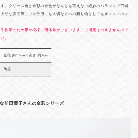
ます。クリーム色と金彩の金色がなんとも言えない絶妙のバランスで可憐
ら上品な雰囲気。ご自分用にも大切な方への贈り物としてもオススメのシ
。
が手作業のため形や模様に個体差がございます。ご指定は出来ませんので
さい。
直径 約17cm／高さ 約3cm
陶器
な前田葉子さんの金彩シリーズ