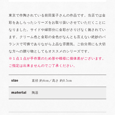
東京で作陶されている前田葉子さんの作品です。当店では金
彩をあしらったシリーズをお取り扱いさせていただくことに
なりました。サイドや縁部分に金彩がさりげなく施されてい
ます。クリーム色と金彩の金色がなんとも言えない絶妙のバ
ランスで可憐でありながら上品な雰囲気。ご自分用にも大切
な方への贈り物としてもオススメのシリーズです。
※１点１点が手作業のため形や模様に個体差がございます。
ご指定は出来ませんのでご了承ください。
直径 約4cm／高さ 約0.5cm
size
陶器
material