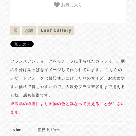
お気に入り
器
お箸
Leaf Cutlery
フランスアンティークをモチーフに作られたカトラリー。柄
の部分は葉っぱをイメージして作られています。 こちらの
デザートフォークは普段使いにぴったりのサイズ。お求めや
すい価格で持ちやすいので、人数分プラス来客用まで揃える
と統一感も抜群です。
※液晶の環境により実物の色と異なって見えることがござい
ます。
直径 約19cm
size