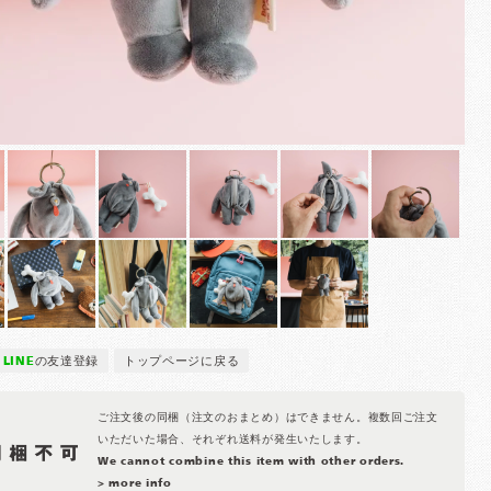
LINE
の友達登録
トップページに戻る
ご注文後の同梱（注文のおまとめ）はできません。複数回ご注文
いただいた場合、それぞれ送料が発生いたします。
We cannot combine this item with other orders.
> more info