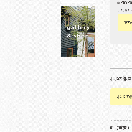
※Pay
ください
支
ボボの
※（重要）