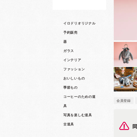
イロドリオリジナル
予約販売
器
ガラス
インテリア
ファッション
おいしいもの
季節もの
コーヒーのための道
会員登録
具
写真を楽しむ道具
古道具