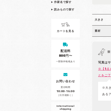
作家名で探す
読みもので探す
大きさ
素材
カートを見る
配送料
※
800円〜
一部除外地域あり
写真はサ
※【1点
とをご了
お問い合わせ
受付時間
※大
10:00-16:00
ある
［日月祝除く］
international
shipping