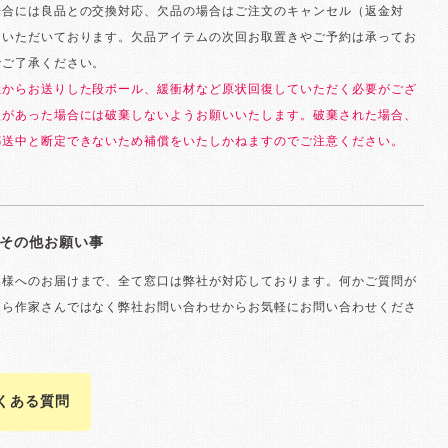
場合には良品との交換対応、欠品の場合はご注文のキャンセル（返金対
ていただいております。欠品アイテムの次回お取置きやご予約は承ってお
でご了承ください。
社からお送りした段ボール、緩衝材など原状回復していただく必要がござ
損があった場合には破棄しないようお願いいたします。破棄された場合、
郵送中と断定できないため補償をいたしかねますのでご注意ください。
その他お願い事
客様へのお届けまで、全て窓口は弊社が対応しております。何かご質問が
たら作家さんではなく弊社お問い合わせからお気軽にお問い合わせくださ
よくある質問