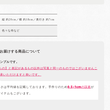
縦 約20cm／横 約18cm／奥行き 約7cm
色々な布など
お届けする商品について
ンプルです。
もの】と表記があるもの以外は写真と同一のものではございませんこ
承いただけますと幸いです。
きさは平均値を記載しております。手作りのため
0.5~1cmの誤差
が
アイテムもございます。