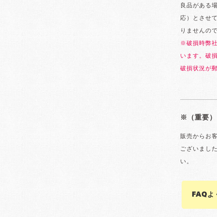
良品がある
応）とさせ
りませんの
※破損時弊
います。破
破損状況が
※（重要）
販売からお
ございまし
い。
FAQ