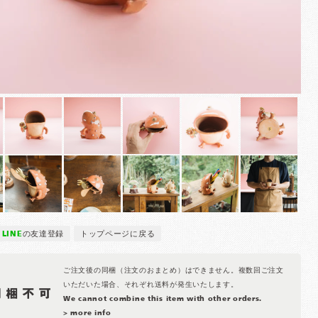
LINE
の友達登録
トップページに戻る
ご注文後の同梱（注文のおまとめ）はできません。複数回ご注文
いただいた場合、それぞれ送料が発生いたします。
We cannot combine this item with other orders.
> more info