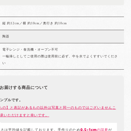
縦 約12cm／横 約10cm／奥行き 約10cm
陶器
電子レンジ・食洗機・オーブン不可
一輪挿しとしてご使用の際は使用前に必ず、中を水でよくすすいでくださ
い
お届けする商品について
ンプルです。
もの】と表記があるもの以外は写真と同一のものではございませんこ
承いただけますと幸いです。
きさは平均値を記載しております。手作りのため
0.5~1cmの誤差
が