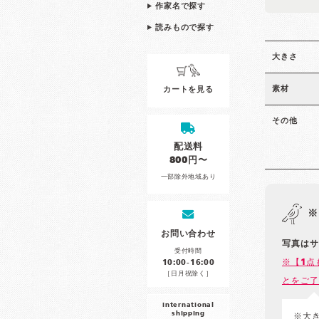
作家名で探す
読みもので探す
大きさ
素材
カートを見る
その他
配送料
800円〜
一部除外地域あり
※
お問い合わせ
写真はサ
受付時間
※【1点
10:00-16:00
［日月祝除く］
とをご了
international
shipping
※大