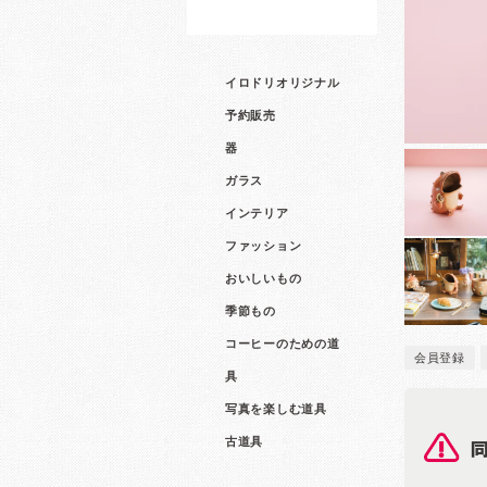
イロドリオリジナル
予約販売
器
ガラス
インテリア
ファッション
おいしいもの
季節もの
コーヒーのための道
会員登録
具
写真を楽しむ道具
古道具