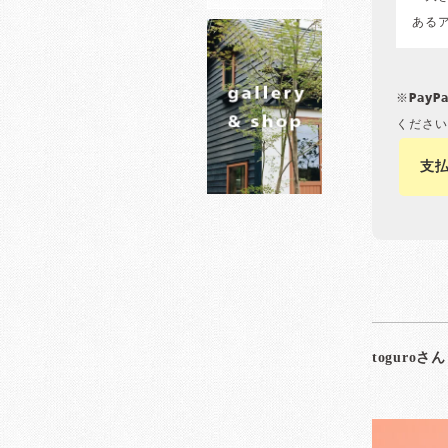
ある
※Pay
ください
支