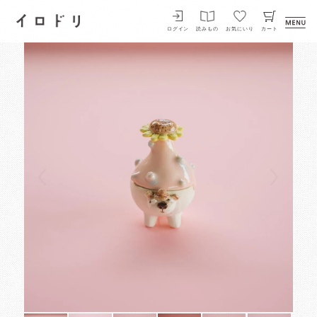
イロドリ
ログイン
読みもの
お気にいり
カート