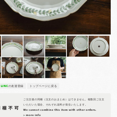
LINE
の友達登録
トップページに戻る
ご注文後の同梱（注文のおまとめ）はできません。複数回ご注文
いただいた場合、それぞれ送料が発生いたします。
We cannot combine this item with other orders.
> more info