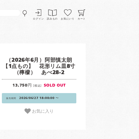
ログイン
読みもの
お気にいり
カート
（2026年6月）阿部慎太朗
【1点もの】 花形リム皿8寸
（檸檬） あべ28-2
13,750円
SOLD OUT
[税込]
2026/06/27 18:00:00 〜
販売期間
お気に入り