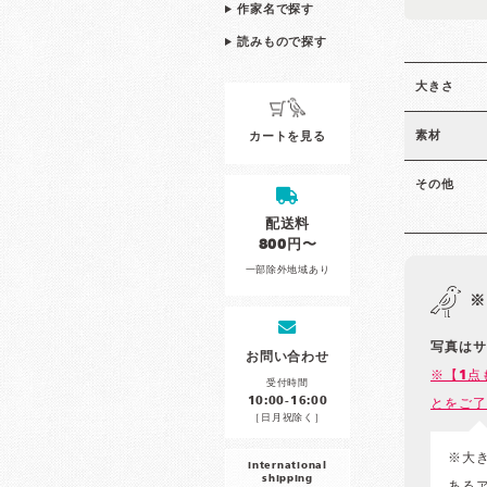
作家名で探す
読みもので探す
大きさ
素材
カートを見る
その他
配送料
800円〜
一部除外地域あり
※
写真はサ
お問い合わせ
※【1点
受付時間
10:00-16:00
とをご了
［日月祝除く］
※大
international
shipping