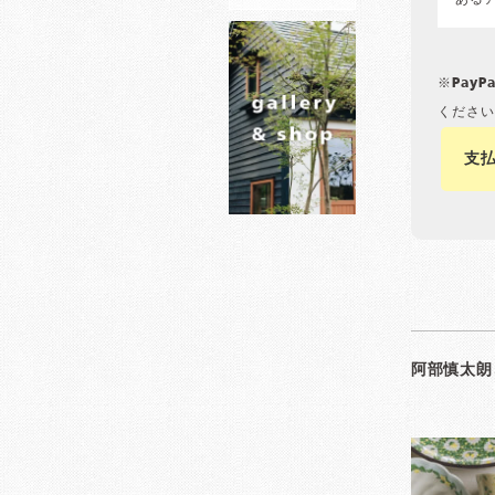
ある
※Pay
ください
支