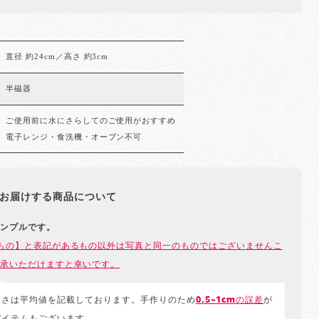
直径 約24cm／高さ 約3cm
半磁器
ご使用前に水にさらしてのご使用がおすすめ
電子レンジ・食洗機・オーブン不可
お届けする商品について
ンプルです。
もの】と表記があるもの以外は写真と同一のものではございませんこ
承いただけますと幸いです。
きさは平均値を記載しております。手作りのため
0.5~1cmの誤差
が