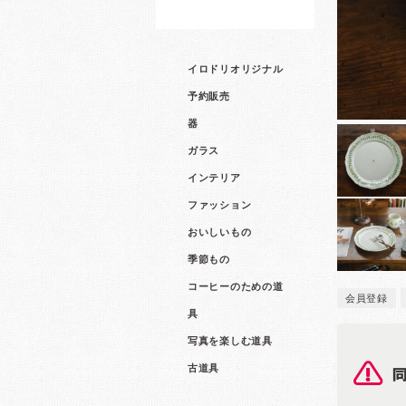
イロドリオリジナル
予約販売
器
ガラス
インテリア
ファッション
おいしいもの
季節もの
コーヒーのための道
会員登録
具
写真を楽しむ道具
古道具