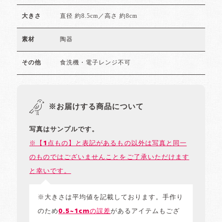
直径 約8.5cm／高さ 約8cm
大きさ
陶器
素材
食洗機・電子レンジ不可
その他
※お届けする商品について
写真はサンプルです。
※【1点もの】と表記があるもの以外は写真と同一
のものではございませんことをご了承いただけます
と幸いです。
※大きさは平均値を記載しております。手作り
のため
0.5~1cmの誤差
があるアイテムもござ