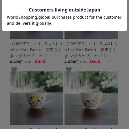
（2026年5月）【1点もの】A
（2026年5月）【1点もの】A
telier Mon Favori 花束うさ
telier Mon Favori 花束うさ
ぎ マグカップ At18-1
ぎ マグカップ At18-2
SOLD
SOLD
4,400円
4,400円
[税込]
[税込]