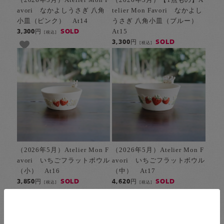
avori なかよしうさぎ 八角
telier Mon Favori なかよし
小皿（ピンク） At14
うさぎ 八角小皿（ブルー）
At15
SOLD
3,300円
[税込]
SOLD
3,300円
[税込]
（2026年5月）Atelier Mon F
（2026年5月）Atelier Mon F
avori いちごフラットボウル
avori いちごフラットボウル
（小） At16
（中） At17
SOLD
SOLD
3,850円
4,620円
[税込]
[税込]