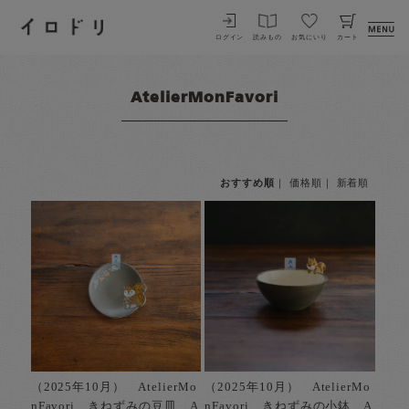
イロドリ
ログイン
読みもの
お気にいり
カート
AtelierMonFavori
おすすめ順
｜
価格順
｜
新着順
（2025年10月） AtelierMo
（2025年10月） AtelierMo
nFavori きねずみの豆皿 A
nFavori きねずみの小鉢 A