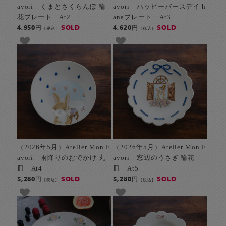
avori くまとさくらんぼ 輪
avori ハッピーバースデイ h
花プレート At2
anaプレート At3
SOLD
SOLD
4,950円
4,620円
[税込]
[税込]
（2026年5月）Atelier Mon F
（2026年5月）Atelier Mon F
avori 雨降りのおでかけ 丸
avori 窓辺のうさぎ 輪花
皿 At4
皿 At5
SOLD
SOLD
5,280円
5,280円
[税込]
[税込]