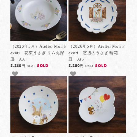
（2026年5月）Atelier Mon F
（2026年5月）Atelier Mon F
avori 花束うさぎ リム丸深
avori 窓辺のうさぎ 輪花
皿 At6
皿 At5
SOLD
SOLD
5,280円
5,280円
[税込]
[税込]