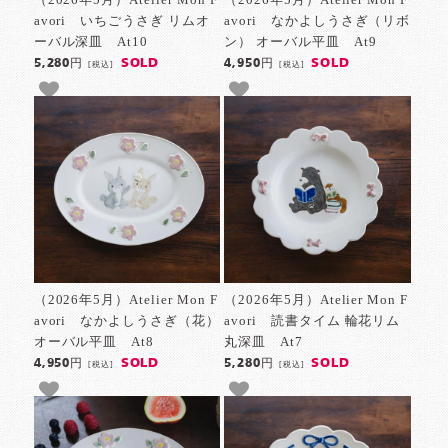
avori いちごうさぎ リムオ
avori なかよしうさぎ（リボ
ーバル深皿 At10
ン） オーバル平皿 At9
SOLD
SOLD
5,280円
4,950円
[税込]
[税込]
（2026年5月）Atelier Mon F
（2026年5月）Atelier Mon F
avori なかよしうさぎ（花）
avori 読書タイム 輪花リム
オーバル平皿 At8
丸深皿 At7
SOLD
SOLD
4,950円
5,280円
[税込]
[税込]