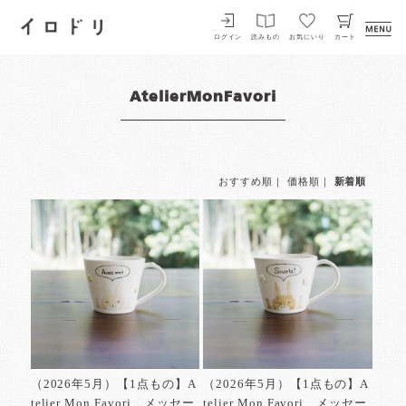
イロドリ
ログイン
読みもの
お気にいり
カート
AtelierMonFavori
おすすめ順
｜
価格順
｜
新着順
（2026年5月）【1点もの】A
（2026年5月）【1点もの】A
telier Mon Favori メッセー
telier Mon Favori メッセー