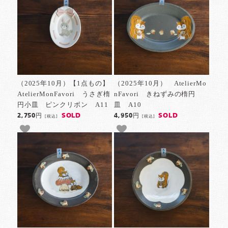
（2025年10月）【1点もの】
（2025年10月） AtelierMo
AtelierMonFavori うさぎ楕
nFavori きねずみの楕円
円小皿 ピンクリボン A11
皿 A10
SOLD
SOLD
2,750円
4,950円
[税込]
[税込]