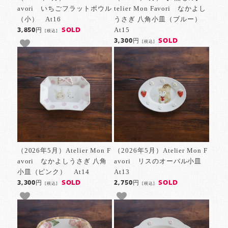
avori いちごフラットボウル
telier Mon Favori なかよし
（小） At16
うさぎ 八角小皿（ブルー）
At15
SOLD
3,850円
[税込]
SOLD
3,300円
[税込]
（2026年5月）Atelier Mon F
（2026年5月）Atelier Mon F
avori なかよしうさぎ 八角
avori リスのオーバル小皿
小皿（ピンク） At14
At13
SOLD
SOLD
3,300円
2,750円
[税込]
[税込]