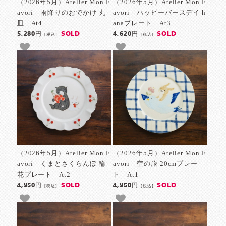
（2026年5月）Atelier Mon F
（2026年5月）Atelier Mon F
avori 雨降りのおでかけ 丸
avori ハッピーバースデイ h
皿 At4
anaプレート At3
SOLD
SOLD
5,280円
4,620円
[税込]
[税込]
（2026年5月）Atelier Mon F
（2026年5月）Atelier Mon F
avori くまとさくらんぼ 輪
avori 空の旅 20cmプレー
花プレート At2
ト At1
SOLD
SOLD
4,950円
4,950円
[税込]
[税込]