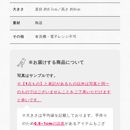
直径 約8.5cm／高さ 約8cm
大きさ
陶器
素材
食洗機・電子レンジ不可
その他
※お届けする商品について
写真はサンプルです。
※【1点もの】と表記があるもの以外は写真と同一
のものではございませんことをご了承いただけます
と幸いです。
※大きさは平均値を記載しております。手作り
のため
0.5~1cmの誤差
があるアイテムもござ