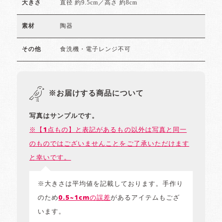
直径 約9.5cm／高さ 約8cm
大きさ
陶器
素材
食洗機・電子レンジ不可
その他
※お届けする商品について
写真はサンプルです。
※【1点もの】と表記があるもの以外は写真と同一
のものではございませんことをご了承いただけます
と幸いです。
※大きさは平均値を記載しております。手作り
のため
0.5~1cmの誤差
があるアイテムもござ
います。